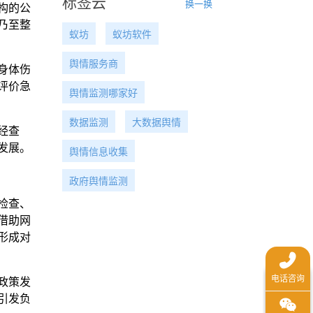
标签云
换一换
构的公
乃至整
蚁坊
蚁坊软件
舆情服务商
身体伤
评价急
舆情监测哪家好
数据监测
大数据舆情
经查
发展。
舆情信息收集
政府舆情监测
检查、
借助网
形成对
政策发
引发负