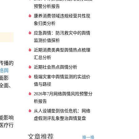
预警分析报告
康养消费领域违规经营共性现
象归类分析
应急舆情：防汛救灾中的舆情
监测价值探析
近期消费类典型舆情热点梳理
汇总分析
传播的
近期社会热点舆情分析
络舆
极端灾害中舆情监测的实战价
面影
值与路径
全面、
2026年7月网络舆情风险预警分
析报告
从人设铺垫到信任危机：网络
能影响
虚假测评乱象整治舆情复盘
医疗行
文章推荐
换一换