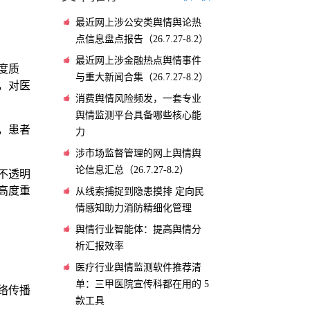
最近网上涉公安类舆情舆论热
点信息盘点报告（26.7.27-8.2）
最近网上涉金融热点舆情事件
度质
与重大新闻合集（26.7.27-8.2）
，对医
消费舆情风险频发，一套专业
舆情监测平台具备哪些核心能
，患者
力
涉市场监督管理的网上舆情舆
论信息汇总（26.7.27-8.2）
不透明
高度重
从线索捕捉到隐患摸排 定向民
情感知助力消防精细化管理
舆情行业智能体：提高舆情分
析汇报效率
医疗行业舆情监测软件推荐清
单：三甲医院宣传科都在用的 5
络传播
款工具