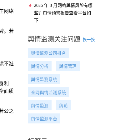
2026 年 8 月网络舆情风险有哪
在网络
些？舆情预警报告查看平台如
下
碑。若
舆情监测关注问题
换一换
舆情监测公司排名
读不准
舆情分析
舆情管理
舆情监测系统
身利
全面质
全网舆情监测系统
舆情监测
舆论
若公之
舆情监测平台