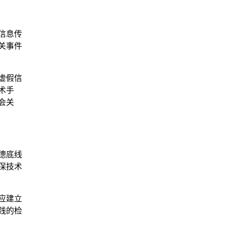
信息传
关事件
虚假信
术手
会关
德底线
保技术
应建立
践的检