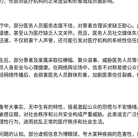
力，也会对医疗机构的正常运营和形象造成负面影响。
疗中，部分医务人员服务态度不佳，对患者合理诉求缺乏耐心。
道德，甚至认为医疗缺乏人文关怀。而且，医务人员社交媒体失
迅速，不仅损害个人声誉，还可能引发对医疗机构的系统性信任
生后，部分患者及家属采取拉横幅、聚众滋事、威胁医务人员等
员人身安全与心理健康。在网络舆论场中，信息不对称易使公众
经网络传播后，会损害医务人员群体形象，加剧医患信任裂痕，
备夸大事实、无中生有的特性，极易激起公众的恐慌与不安情绪
敏感议题，对社会秩序和公共安全构成严重威胁。此类谣言广泛
理性行为，进而扰乱正常的医疗秩序和社会生活。
问题的认知。部分虚假信息为博眼球，夸大某种疾病的危害性，