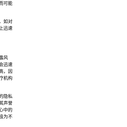
而可能
，如对
上迅速
露风
会迅速
高，因
疗机构
的隐私
其声誉
心中的
极为不