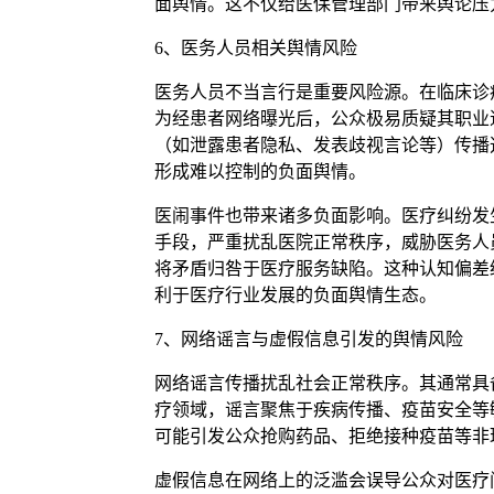
面舆情。这不仅给医保管理部门带来舆论压
6、医务人员相关舆情风险
医务人员不当言行是重要风险源。在临床诊
为经患者网络曝光后，公众极易质疑其职业
（如泄露患者隐私、发表歧视言论等）传播
形成难以控制的负面舆情。
医闹事件也带来诸多负面影响。医疗纠纷发
手段，严重扰乱医院正常秩序，威胁医务人
将矛盾归咎于医疗服务缺陷。这种认知偏差
利于医疗行业发展的负面舆情生态。
7、网络谣言与虚假信息引发的舆情风险
网络谣言传播扰乱社会正常秩序。其通常具
疗领域，谣言聚焦于疾病传播、疫苗安全等
可能引发公众抢购药品、拒绝接种疫苗等非
虚假信息在网络上的泛滥会误导公众对医疗