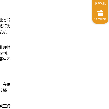
此类行
范行为
危机，
非理性
误判，
催生不
。在医
传播，
或宣传