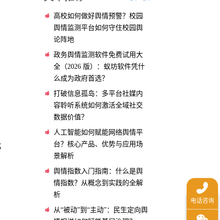
高校如何做好舆情预警？校园
舆情监测平台如何守住校园舆
论阵地
政务舆情监测软件免费试用大
全（2026 版）：蚁坊软件凭什
么成为政府首选？
打破信息孤岛：多平台社媒内
容聆听系统如何激活全域社交
数据价值？
人工智能如何赋能网络舆情平
台？核心产品、优势与应用场
；
景解析
舆情指数入门指南：什么是舆
情指数？从概念到实践的全解
析
从“被动”到“主动”：民生定向舆