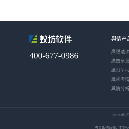
舆情产
鹰眼速
400-677-0986
鹰击早
鹰眼早
鹰领舆
舆情分
Copyright
专注
舆情监测
，可视