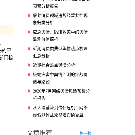
预警分析报告
康养消费领域违规经营共性现
象归类分析
应急舆情：防汛救灾中的舆情
监测价值探析
。
近期消费类典型舆情热点梳理
先的平
汇总分析
部门梳
近期社会热点舆情分析
极端灾害中舆情监测的实战价
值与路径
2026年7月网络舆情风险预警分
析报告
从人设铺垫到信任危机：网络
虚假测评乱象整治舆情复盘
文章推荐
换一换