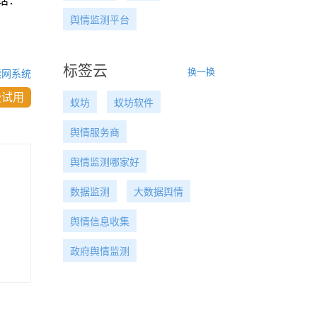
话：
舆情监测平台
标签云
换一换
读网系统
费试用
蚁坊
蚁坊软件
舆情服务商
舆情监测哪家好
数据监测
大数据舆情
舆情信息收集
政府舆情监测