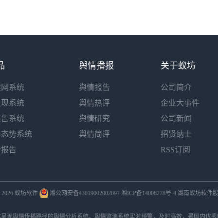
品
舆情播报
关于蚁坊
读网系统
舆情报告
公司简介
发现系统
舆情热评
企业大事件
报告系统
舆情研究
公司新闻
情态势系统
舆情简评
招贤纳士
析报告
RSS订阅
 © 2026 蚁坊软件
湘公网安备43019002002097
湘ICP备14008278号-4
湖南蚁坊软件股
化呈现舆情传播路径的
舆情分析系统
。
舆情监测系统
实时预警，及时高效，是国内优秀