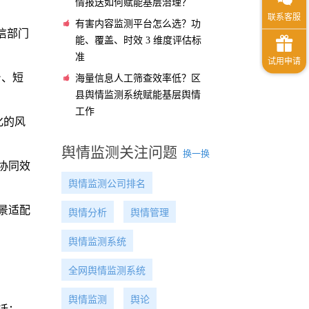
情报送如何赋能基层治理？
有害内容监测平台怎么选？功
信部门
能、覆盖、时效 3 维度评估标
准
台、短
海量信息人工筛查效率低？区
县舆情监测系统赋能基层舆情
工作
化的风
舆情监测关注问题
换一换
协同效
舆情监测公司排名
景适配
舆情分析
舆情管理
舆情监测系统
全网舆情监测系统
舆情监测
舆论