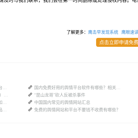
请及时与我们联系，我们会在第一时间删除或处理侵权内容。电
了解更多：
鹰击早发现系统
鹰眼速
点击立即申请免
高校如何做好舆情预警？校园舆情监测平台如何守住校园舆论阵地
国内免费好用的舆情平台软件有哪些？相关舆情系统盘点
政务舆情监测软件免费试用大全（2026 版）：蚁坊软件凭什么成为政府首选？
“昆山龙哥”砍人反被杀事件
打破信息孤岛：多平台社媒内容聆听系统如何激活全域社交数据价值？
中国国内常见的舆情网站汇总
人工智能如何赋能网络舆情平台？核心产品、优势与应用场景解析
免费的舆情网站和平台不要钱不收费有哪些？