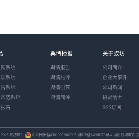
品
舆情播报
关于蚁坊
读网系统
舆情报告
公司简介
发现系统
舆情热评
企业大事件
报告系统
舆情研究
公司新闻
情态势系统
舆情简评
招贤纳士
析报告
RSS订阅
 © 2026 蚁坊软件
湘公网安备43019002002097
湘ICP备14008278号-4
湖南蚁坊软件股