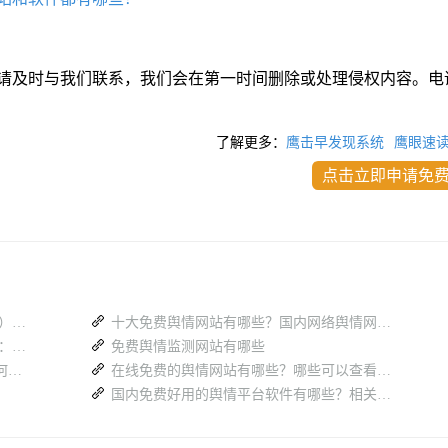
请及时与我们联系，我们会在第一时间删除或处理侵权内容。电
了解更多：
鹰击早发现系统
鹰眼速
点击立即申请免
政务舆情监测软件免费试用大全（2026 版）：蚁坊软件凭什么成为政府首选？
十大免费舆情网站有哪些？国内网络舆情网站（汇总篇）
免费舆情监测软件网站汇总（2026 最新）：政府部门选型避坑指南
免费舆情监测网站有哪些
多平台热搜分散难汇总，舆情监测系统如何高效梳理全网舆论
在线免费的舆情网站有哪些？哪些可以查看舆情？
国内免费好用的舆情平台软件有哪些？相关舆情系统盘点