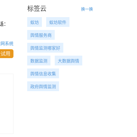
标签云
换一换
蚁坊
蚁坊软件
话：
舆情服务商
读网系统
舆情监测哪家好
费试用
数据监测
大数据舆情
舆情信息收集
政府舆情监测