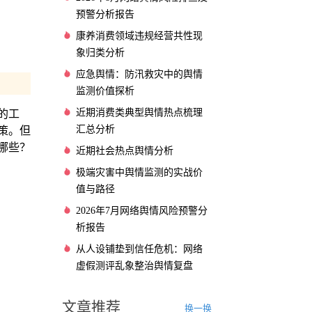
预警分析报告
康养消费领域违规经营共性现
象归类分析
应急舆情：防汛救灾中的舆情
监测价值探析
近期消费类典型舆情热点梳理
的工
汇总分析
策。但
哪些？
近期社会热点舆情分析
极端灾害中舆情监测的实战价
值与路径
2026年7月网络舆情风险预警分
析报告
从人设铺垫到信任危机：网络
虚假测评乱象整治舆情复盘
文章推荐
换一换