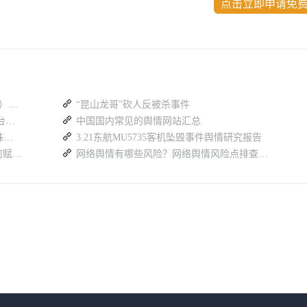
点击立即申请免
政务舆情监测软件免费试用大全（2026 版）：蚁坊软件凭什么成为政府首选？
“昆山龙哥”砍人反被杀事件
消费舆情风险频发，一套专业舆情监测平台具备哪些核心能力
中国国内常见的舆情网站汇总
农村舆情和城市舆情有什么不同？5 大特殊风险详解
3.21东航MU5735客机坠毁事件舆情研究报告
从“被动”到“主动”：民生定向舆情报送如何赋能基层治理？
网络舆情有哪些风险？网络舆情风险点排查工作怎么做？