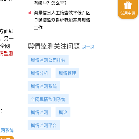
有哪些？怎么查？
海量信息人工筛查效率低？区
县舆情监测系统赋能基层舆情
工作
方面细
。另一
舆情监测关注问题
持全网
换一换
情监测
舆情监测公司排名
舆情分析
舆情管理
舆情监测系统
全网舆情监测系统
话：
舆情监测
舆论
舆情监测平台
读网系统