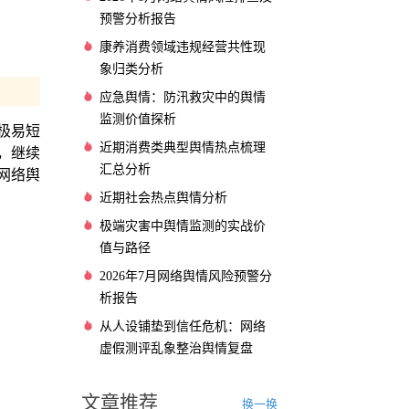
预警分析报告
康养消费领域违规经营共性现
象归类分析
应急舆情：防汛救灾中的舆情
监测价值探析
极易短
近期消费类典型舆情热点梳理
，继续
汇总分析
网络舆
近期社会热点舆情分析
极端灾害中舆情监测的实战价
值与路径
2026年7月网络舆情风险预警分
析报告
从人设铺垫到信任危机：网络
虚假测评乱象整治舆情复盘
文章推荐
换一换