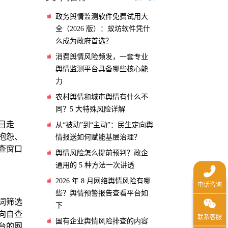
政务舆情监测软件免费试用大
全（2026 版）：蚁坊软件凭什
么成为政府首选？
消费舆情风险频发，一套专业
舆情监测平台具备哪些核心能
力
农村舆情和城市舆情有什么不
同？5 大特殊风险详解
日走
从“被动”到“主动”：民生定向舆
抱怨、
情报送如何赋能基层治理？
查窗口
舆情风险怎么提前预判？政企
通用的 5 种方法一次讲透
2026 年 8 月网络舆情风险有哪
些？舆情预警报告查看平台如
词筛选
下
向自查
国有企业舆情风险排查的内容
台的网