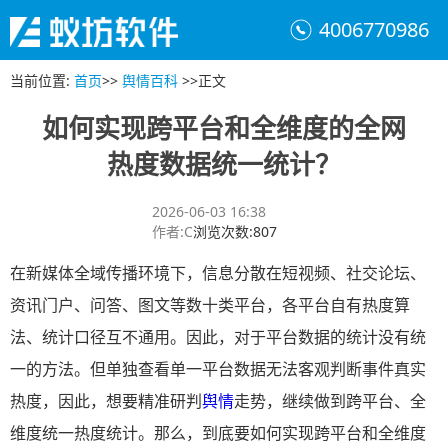
4006770986
当前位置
:
首页
>>
舆情百科
>>
正文
如何实现跨平台和全维度的全网
热度数据统一统计？
2026-06-03 16:38
作者
:
C
浏览次数
:
807
在新媒体全域传播环境下，信息分散在短视频、社交论坛、
资讯门户、问答、图文等数十类平台，各平台自有热度算
法、统计口径互不通用。因此，对于平台数据的统计没有统
一的方法。但单独查看单一平台数据无法客观判断事件真实
热度，因此，想要精准研判
舆情
走势，继续做到跨平台、全
维度统一热度统计。那么，到底要如何实现跨平台和全维度