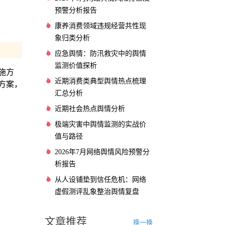
预警分析报告
康养消费领域违规经营共性现
象归类分析
应急舆情：防汛救灾中的舆情
监测价值探析
施方
近期消费类典型舆情热点梳理
方案，
汇总分析
近期社会热点舆情分析
极端灾害中舆情监测的实战价
值与路径
2026年7月网络舆情风险预警分
析报告
从人设铺垫到信任危机：网络
虚假测评乱象整治舆情复盘
文章推荐
换一换