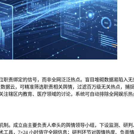
位职责绑定的信号，而非全网泛泛热点。盲目堆砌数据易陷入无
 大数据云，可精准筛选职责相关舆情，过滤百万级无关热点，捕
关注辖区内教育、医疗领域的讨论，系统可自动排除全网娱乐热
警” 闭环机制。成立由主要负责人牵头的舆情领导小组，下设监测、研
工具，7×24 小时值守全网信息；研判环节对舆情热度、负面