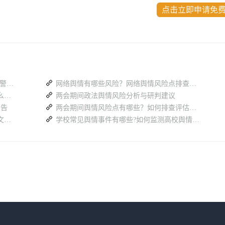
点击立即申请免
2026 年 8 月网络舆情风险有哪些？舆情预警报告查看平台如下
网络舆情有哪些风险？网络舆情风险点排查工作怎么做？
国有企业舆情风险排查的内容有哪些？怎么查？
两会期间政法舆情风险分析与研判建议
报告
两会期间舆情风险点有哪些？如何排查评估风险隐患？
如何深化文化和旅游舆情分析？防范化解文旅领域舆论风险？
学校常见舆情事件有哪些?如何监测高校舆情突发风险点？