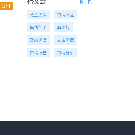
标签云
换一换
费试用
政企舆情
舆情风险
舆情监测
舆论战
政府舆情
文旅舆情
舆情报告
舆情分析