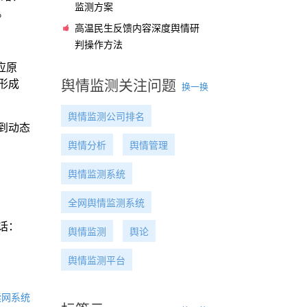
监测方案
。
高温民生反馈内容深度舆情研
判操作方法
响应原
舆情监测关注问题
形成
换一换
舆情监测公司排名
到动态
舆情分析
舆情管理
舆情监测系统
全网舆情监测系统
话：
舆情监测
舆论
舆情监测平台
读网系统