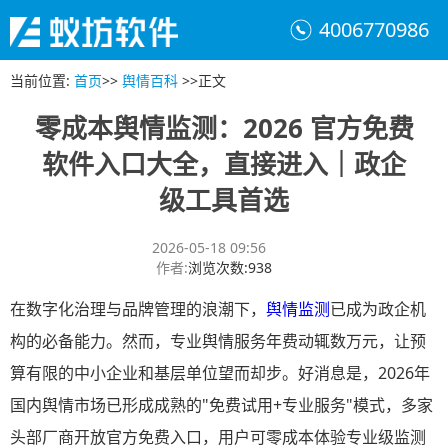
4006770986
当前位置
:
首页
>>
舆情百科
>>
正文
零成本舆情监测：2026 官方免费
软件入口大全，直接进入｜政企
级工具首选
2026-05-18 09:56
作者
:
浏览次数
:
938
在数字化治理与品牌管理的浪潮下，
舆情监测
已成为政企机
构的必备能力。然而，专业舆情服务年费动辄数万元，让预
算有限的中小企业和基层单位望而却步。好消息是，2026年
国内舆情市场已形成成熟的"免费试用+专业服务"模式，多家
头部厂商开放官方免费入口，用户可零成本体验专业级监测