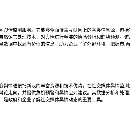
网舆情监测服务。它能够全面覆盖互联网上的各类信息源，包括
自然语言处理技术，对舆情进行精准的情感分析和趋势预测。该
量数据中找到有价值的信息，助力企业了解外部环境，把握市场
浪舆情通依托新浪的丰富资源和技术优势，在社交媒体舆情监测
舆论走向，并提供危机预警和舆情应对建议。其数据分析和处理
，是政府和企业了解社交媒体舆情动态的重要工具。