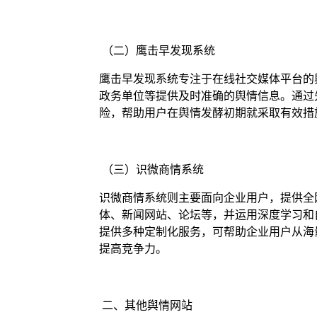
（二）鹰击早发现系统
鹰击早发现系统专注于在线社交媒体平台的
政务单位等提供及时准确的舆情信息。通过
险，帮助用户在舆情发酵初期就采取有效措
（三）识微商情系统
识微商情系统则主要面向企业用户，提供全
体、新闻网站、论坛等，并运用深度学习和
提供多种定制化服务，可帮助企业用户从海
提高竞争力。
二、其他舆情网站