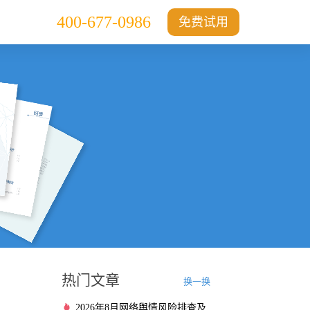
400-677-0986
免费试用
热门文章
换一换
2026年8月网络舆情风险排查及