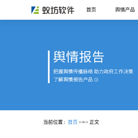
首页
舆情产品
当前位置
:
首页
>>
>>
正文