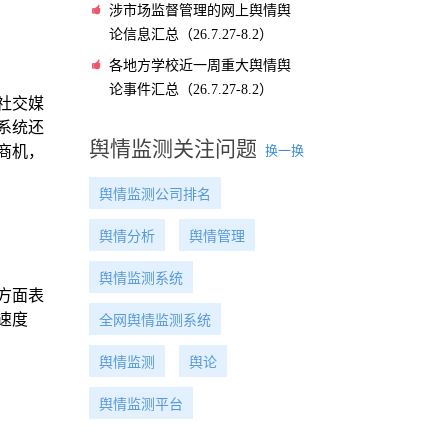
涉市场监督管理的网上舆情舆
论信息汇总（26.7.27-8.2）
各地方学校近一周重大舆情舆
论事件汇总（26.7.27-8.2）
社交媒
系统还
舆情监测关注问题
换一换
商机，
舆情监测公司排名
舆情分析
舆情管理
舆情监测系统
方面表
速度
全网舆情监测系统
舆情监测
舆论
舆情监测平台