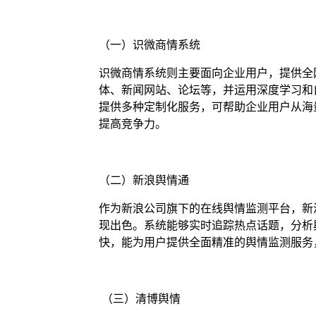
（一）识微商情系统
识微商情系统则主要面向企业用户，提供全
体、新闻网站、论坛等，并运用深度学习和
提供多种定制化服务，可帮助企业用户从海
提高竞争力。
（二）新浪舆情通
作为新浪公司旗下的在线舆情监测平台，新
现出色。系统能够实时追踪热点话题，分析
快，能为用户提供全面精准的舆情监测服务
（三）清博舆情