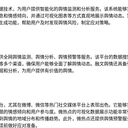
据技术，为用户提供智能化的舆情监测和分析服务。该系统能够
息和情感倾向，并通过可视化图表等方式直观地展示舆情动态。
生成功能，帮助用户及时发现舆情风险，制定应对策略。
供全网舆情监测、舆情分析、舆情预警等服务。该平台的数据搜
等多个渠道，确保用户能够全面了解舆情动态。融文舆情还具备
掘和分析，为用户提供有价值的舆情。
台，尤其在微博、微信等热门社交媒体平台上表现出色。它能够
题的情感倾向和用户参与度。微热点的可视化数据展示功能非常
到舆情的地域分布和传播趋势。此外，微热点还提供舆情预警服
提前做好应对准备。