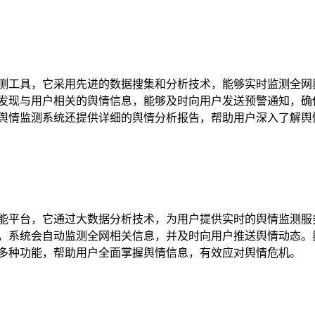
测工具，它采用先进的数据搜集和分析技术，能够实时监测全网
发现与用户相关的舆情信息，能够及时向用户发送预警通知，确
舆情监测系统还提供详细的舆情分析报告，帮助用户深入了解舆
能平台，它通过大数据分析技术，为用户提供实时的舆情监测服
，系统会自动监测全网相关信息，并及时向用户推送舆情动态。
多种功能，帮助用户全面掌握舆情信息，有效应对舆情危机。