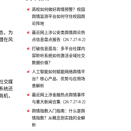
高校如何做好舆情预警？校园
舆情监测平台如何守住校园舆
论阵地
态，为
最近网上涉公安类舆情舆论热
潜在风
点信息盘点报告（26.7.27-8.2）
打破信息孤岛：多平台社媒内
容聆听系统如何激活全域社交
数据价值？
人工智能如何赋能网络舆情平
台？核心产品、优势与应用场
社交媒
景解析
系统还
最近网上涉金融热点舆情事件
商机，
与重大新闻合集（26.7.27-8.2）
舆情指数入门指南：什么是舆
情指数？从概念到实践的全解
析