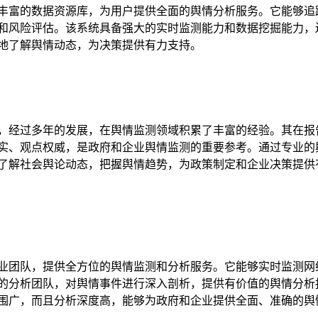
丰富的数据资源库，为用户提供全面的舆情分析服务。它能够追
和风险评估。该系统具备强大的实时监测能力和数据挖掘能力，
地了解舆情动态，为决策提供有力支持。
，经过多年的发展，在舆情监测领域积累了丰富的经验。其在报
实、观点权威，是政府和企业舆情监测的重要参考。通过专业的
了解社会舆论动态，把握舆情趋势，为政策制定和企业决策提供
业团队，提供全方位的舆情监测和分析服务。它能够实时监测网
的分析团队，对舆情事件进行深入剖析，提供有价值的舆情分析
围广，而且分析深度高，能够为政府和企业提供全面、准确的舆