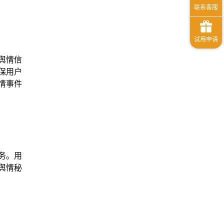
舆情信
保用户
情事件
务。用
舆情秘