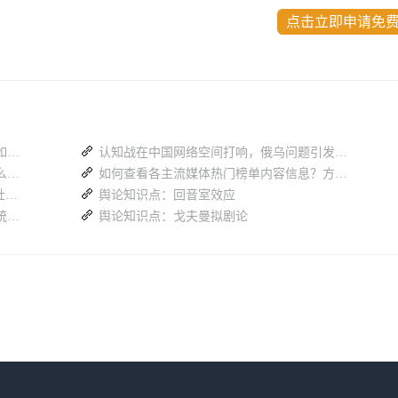
点击立即申请免
打破信息孤岛：多平台社媒内容聆听系统如何激活全域社交数据价值？
认知战在中国网络空间打响，俄乌问题引发怎样的舆论现象与启示？
舆情分析必修课：社交媒体账号监测为什么是 2026 年最关键的一环？
如何查看各主流媒体热门榜单内容信息？方法有哪些？
国内免费舆情网站最全清单：涵盖新闻 / 社交 / 短视频全渠道
舆论知识点：回音室效应
社交数据是一座金矿—多平台社媒聆听系统如何帮你深度挖矿？
舆论知识点：戈夫曼拟剧论