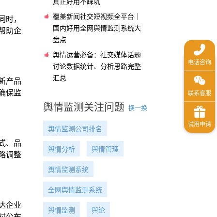
真正好用不踩坑
覆盖新闻社交短视频全平台｜
同时，
国内好用全网舆情监测系统大
帮助企
盘点
舆情运营必备：社交媒体话题
讨论数据统计、分析思路完整
汇总
新产品
确保监
舆情监测关注问题
换一换
舆情监测公司排名
式、品
舆情分析
舆情管理
略调整
舆情监测系统
全网舆情监测系统
达企业
舆情监测
舆论
时公布