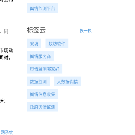
舆情监测平台
标签云
换一换
。同
蚁坊
蚁坊软件
市场动
舆情服务商
同时，
舆情监测哪家好
数据监测
大数据舆情
舆情信息收集
话：
政府舆情监测
读网系统