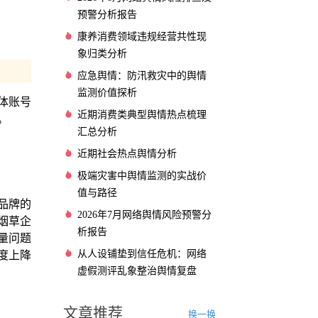
预警分析报告
康养消费领域违规经营共性现
象归类分析
应急舆情：防汛救灾中的舆情
监测价值探析
体账号
近期消费类典型舆情热点梳理
。
汇总分析
近期社会热点舆情分析
极端灾害中舆情监测的实战价
值与路径
品牌的
2026年7月网络舆情风险预警分
烟草企
析报告
量问题
从人设铺垫到信任危机：网络
度上降
虚假测评乱象整治舆情复盘
文章推荐
换一换