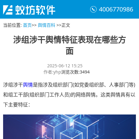
4006770986
当前位置
:
首页
>>
舆情百科
>>
正文
涉组涉干舆情特征表现在哪些方
面
2025-06-12 15:25
作者
:
yhp
浏览次数
:
3494
涉组涉干
舆情
是指涉及组织部门(如党委组织部、人事部门等)
和组工干部(组织部门工作人员)的网络舆情。这类舆情具有以
下主要特征：