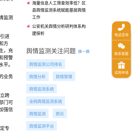
海量信息人工筛查效率低？区
县舆情监测系统赋能基层舆情
工作
情监测
公安机关舆情分析研判体系构
建探析
引进
和方
舆情监测关注问题
生，充
换一换
和预警
舆情监测公司排名
水平。
的业务
舆情分析
舆情管理
舆情监测系统
立跨
全网舆情监测系统
部门可
加强信
舆情监测
舆论
舆情监测平台
定专