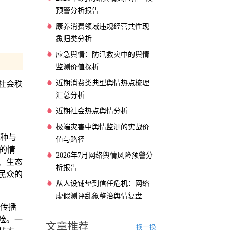
预警分析报告
康养消费领域违规经营共性现
象归类分析
应急舆情：防汛救灾中的舆情
监测价值探析
近期消费类典型舆情热点梳理
社会秩
汇总分析
近期社会热点舆情分析
极端灾害中舆情监测的实战价
种与
值与路径
的情
2026年7月网络舆情风险预警分
、生态
析报告
民众的
从人设铺垫到信任危机：网络
虚假测评乱象整治舆情复盘
传播
险。一
文章推荐
换一换