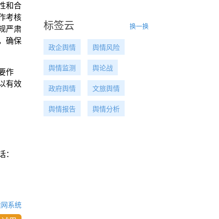
性和合
作考核
标签云
换一换
规严肃
，确保
政企舆情
舆情风险
舆情监测
舆论战
要作
以有效
政府舆情
文旅舆情
舆情报告
舆情分析
话：
读网系统