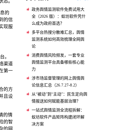
状态。
政务舆情监测软件免费试用大
息的
全（2026 版）：蚁坊软件凭什
到的信
么成为政府首选？
实现服
多平台热搜分散难汇总，舆情
监测系统如何高效梳理全网舆
论
消费舆情风险频发，一套专业
台。
舆情监测平台具备哪些核心能
络渠道
力
在第一
涉市场监督管理的网上舆情舆
论信息汇总（26.7.27-8.2）
合的方
从“被动”到“主动”：民生定向舆
并且设
情报送如何赋能基层治理？
一站式舆情监测全流程拆解：
情的情
蚁坊软件产品矩阵构建闭环解
险的智
决方案
杂的网