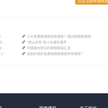
点击立即申请免
政务舆情监测软件免费试用大全（2026 版）：蚁坊软件凭什么成为政府首选？
十大免费舆情网站有哪些？国内网络舆情网站（汇总篇）
多平台热搜分散难汇总，舆情监测系统如何高效梳理全网舆论
“昆山龙哥”砍人反被杀事件
消费舆情风险频发，一套专业舆情监测平台具备哪些核心能力
中国国内常见的舆情网站汇总
涉市场监督管理的网上舆情舆论信息汇总（26.7.27-8.2）
目前好用的免费网络舆情软件有哪些？