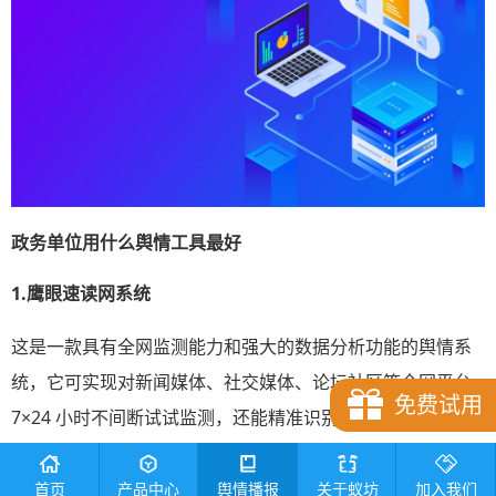
政务单位
用什么舆情工具最好
1.
鹰眼速读网系统
这是一款具有全网监测能力和强大的数据分析功能的舆情系
统，它可实现对新闻媒体、社交媒体、论坛社区等全网平台
免费试用
7×24 小时不间断试试监测，还能精准识别各类信息，深入剖
析舆情背后的情感倾向、传播路径以及发展趋势，并以直观
的可视化图表呈现，辅助政务单位快速决策。同时，还能自
首页
产品中心
舆情播报
关于蚁坊
加入我们