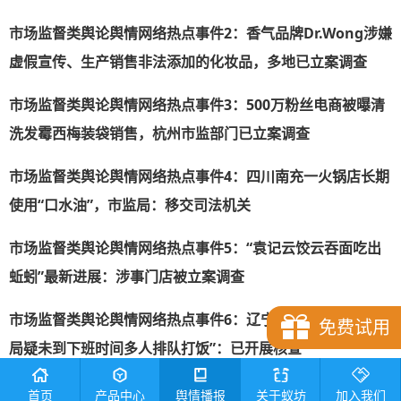
市场监督类舆论舆情网络热点事件
2
：香气品牌Dr.Wong涉嫌
虚假宣传、生产销售非法添加的化妆品，多地已立案调查
市场监督类舆论舆情网络热点事件
3
：500万粉丝电商被曝清
洗发霉西梅装袋销售，杭州市监部门已立案调查
市场监督类舆论舆情网络热点事件
4
：四川南充一火锅店长期
使用“口水油”，市监局：移交司法机关
市场监督类舆论舆情网络热点事件
5
：“袁记云饺云吞面吃出
蚯蚓”最新进展：涉事门店被立案调查
市场监督类舆论舆情网络热点事件
6
：辽宁瓦房店通报“市监
免费试用
局疑未到下班时间多人排队打饭”：已开展核查
市场监督类舆论舆情网络热点事件
7
：市场监管总局部署强化
首页
产品中心
舆情播报
关于蚁坊
加入我们