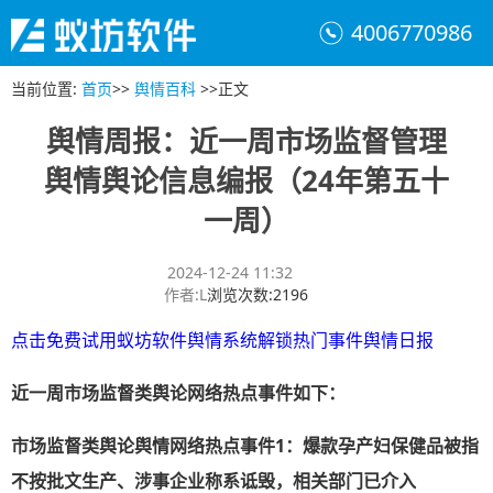
4006770986
当前位置
:
首页
>>
舆情百科
>>
正文
舆情周报：近一周市场监督管理
舆情舆论信息编报（24年第五十
一周）
2024-12-24 11:32
作者
:
L
浏览次数
:
2196
点击免费试用蚁坊软件舆情系统解锁热门事件舆情日报
近一周市场监督类舆论网络热点事件如下
：
市场监督类舆论舆情网络热点事件
1：爆款孕产妇保健品被指
不按批文生产、涉事企业称系诋毁，相关部门已介入