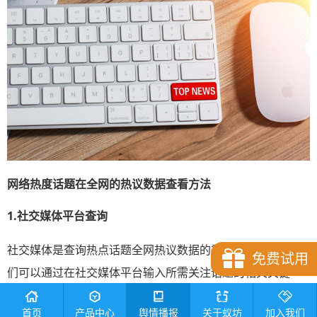
网络热度话题
在
全网
的
热议数据
查看方法
1.
社交媒体
平台查询
社交媒体是查询热点话题全网热议数据的重要途径之一，我
免费试用
们可以通过在社交媒体平台输入所需关注话题的相关关键
词，可以从搜索结果中了解到不同人群对该话题的讨论和看
首页
产品中心
舆情播报
关于蚁坊
加入我们