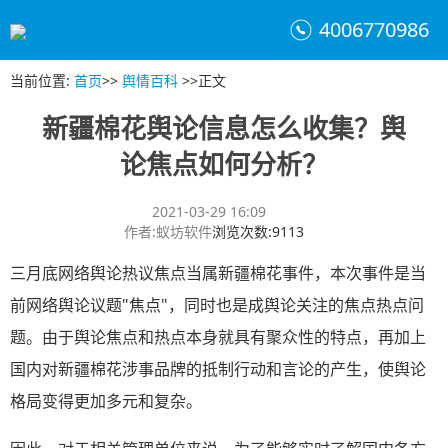
4006770986
当前位置
:
首页
>>
舆情百科
>>
正文
新疆棉花舆论信息怎么收集？舆
论焦点如何分析？
2021-03-29 16:09
作者
:
蚁坊软件
浏览次数
:
9113
三月底网络舆论热议焦点当属新疆棉花事件，本次事件是当
前网络舆论议题"焦点"，同时也是成舆论关注的焦点热点问
题。由于舆论焦点和热点本身就具有聚众性的特点，再加上
国内对新疆棉花涉事品牌的抵制行动和言论的产生，使舆论
格局变得更加多元和复杂。