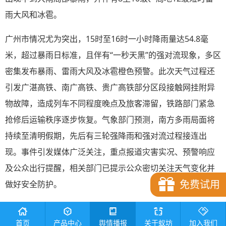
雨大风和冰雹。
广州市情况尤为突出，15时至16时一小时降雨量达54.8毫
米，超过暴雨日标准，且伴有“一秒天黑”的强对流现象，多区
密集发布暴雨、雷雨大风及冰雹橙色预警。此次天气过程还
引发广湛高铁、南广高铁、贵广高铁部分区段接触网挂附异
物故障，造成列车不同程度晚点及旅客滞留，铁路部门紧急
抢修后运输秩序逐步恢复。气象部门预测，南方多雨局面将
持续至清明假期，先后有三轮强降雨和强对流过程接连出
现。事件引发媒体广泛关注，重点报道灾害实况、预警响应
及公众出行提醒，相关部门已提示公众密切关注天气变化并
免费试用
做好安全防护。
二、
舆情
趋势
首页
产品中心
舆情播报
关于蚁坊
加入我们