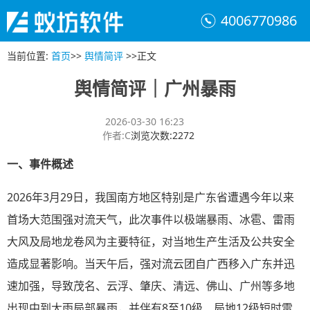
4006770986
当前位置
:
首页
>>
舆情简评
>>
正文
舆情简评｜广州暴雨
2026-03-30 16:23
作者
:
C
浏览次数
:
2272
一、
事件概述
2026年3月29日，我国南方地区特别是广东省遭遇今年以来
首场大范围强对流天气，此次事件以极端暴雨、冰雹、雷雨
大风及局地龙卷风为主要特征，对当地生产生活及公共安全
造成显著影响。当天午后，强对流云团自广西移入广东并迅
速加强，导致茂名、云浮、肇庆、清远、佛山、广州等多地
出现中到大雨局部暴雨，并伴有8至10级、局地12级短时雷