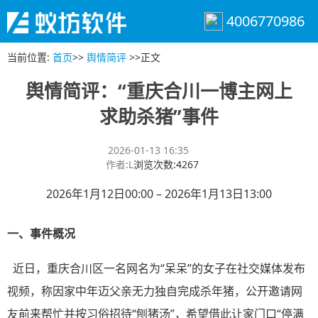
4006770986
当前位置
:
首页
>>
舆情简评
>>
正文
舆情简评：“重庆合川一博主网上
求助杀猪”事件
2026-01-13 16:35
作者
:
L
浏览次数
:
4267
2026年1月12日00:00 – 2026年1月13日13:00
一、事件概况
近日，重庆合川区一名网名为“呆呆”的女子在社交媒体发布
视频，称因家中年迈父亲无力独自完成杀年猪，公开邀请网
友前来帮忙并按习俗招待“刨猪汤”，希望借此让家门口“停满