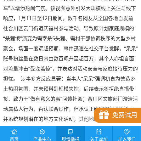
车”以增添热闹气氛。该视频意外引发大规模线上关注与线下
响应，1月11日至12日期间，数千名网友从全国各地自发前
往合川区云门街道庆福村参与活动，导致原计划家庭规模的
“杀猪饭”演变为需宰杀5头猪、需村干部协调秩序的大型乡村
聚会，场面一度远超预期。事件迅速在社交平台发酵，“呆呆”
账号粉丝量在数日内由数百飙升至超百万，其个人亦坦言面
对流量冲击“受宠若惊”，并表达对活动安全与家庭接待压力的
担忧。 涉事多方反应显著：当事人“呆呆”强调初衷为营造乡
土热闹氛围，并未预料到规模失控，后续表示将拒绝直播带
货、致力于“做有意义的事”回馈社会；合川区文旅部门澄清活
动属私人行为，否认联合炒作，但承认正研究如何承接流量
免费试用
并系统规划潜在的地方文化活动；其他地区如湖南有网民效
仿发起类似邀请，反映出事件对乡村民俗传播的带动效应。
媒体关注焦点集中于事件爆火的乡土情怀基础、流量经济的
首页
产品中心
舆情播报
关于蚁坊
加入我们