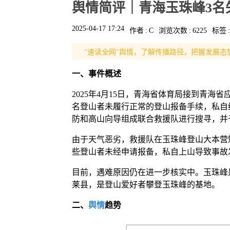
舆情简评｜青海玉珠峰3名
2025-04-17 17:24
作者
:
C
浏览次数
:
6225
标签
:
"速读全网"舆情，了解传播路径，把握发展态
一、事件概述
2025年4月15日，青海省体育局接到青
名登山者未履行正常的登山报备手续，私自
防和高山向导组成联合救援队进行搜寻，并
由于天气恶劣，救援队在玉珠峰登山大本营
些登山者未经申请报备，私自上山导致事故
目前，遇难原因仍在进一步核实中。玉珠峰是
莱县，是登山爱好者攀登玉珠峰的基地。
二、
舆情
趋势