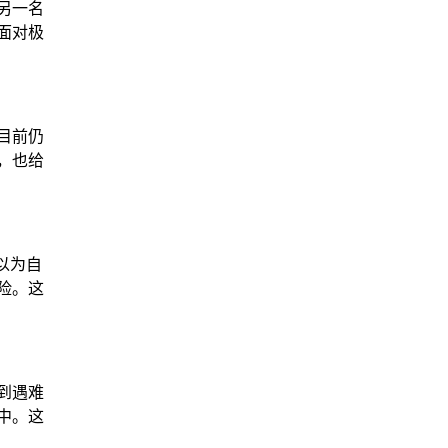
另一名
面对极
目前仍
，也给
以为自
险。这
到遇难
中。这