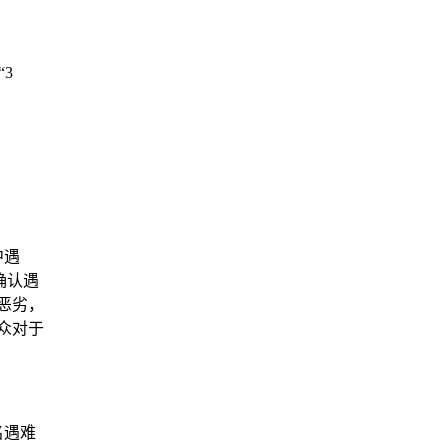
3
中遇
确认遇
恶劣，
众对于
名遇难