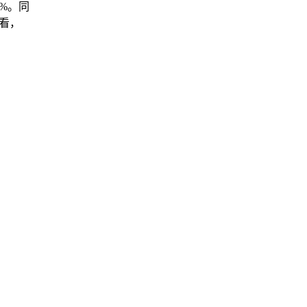
%。同
来看，