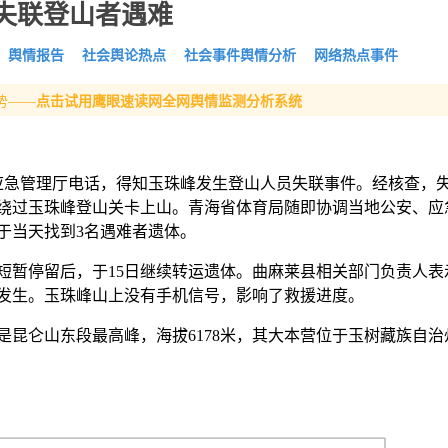
失联登山者遇难
舆情报告
社会舆论热点
社会事件舆情分析
网络热点事件
势——
点击试用鹰眼速读网全网舆情监测分析系统
海省应急管理厅电话，得知玉珠峰发生登山人员失联事件。经核查，失
绕过玉珠峰登山关卡上山。青海省体育局随即协调当地公安、应
于当天找到3名遇难者遗体。
短暂停留后，于15日继续转运遗体。曲麻莱县相关部门负责人表
发生。玉珠峰山上没有手机信号，影响了救援进度。
昆仑山东段最高峰，海拔6178米，其大本营位于玉树藏族自治