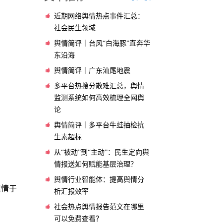
近期网络舆情热点事件汇总：
社会民生领域
舆情简评｜台风“白海豚”直奔华
东沿海
舆情简评｜广东汕尾地震
多平台热搜分散难汇总，舆情
监测系统如何高效梳理全网舆
论
舆情简评｜多平台牛蛙抽检抗
生素超标
从“被动”到“主动”：民生定向舆
情报送如何赋能基层治理？
舆情行业智能体：提高舆情分
舆情于
析汇报效率
社会热点舆情报告范文在哪里
可以免费查看？