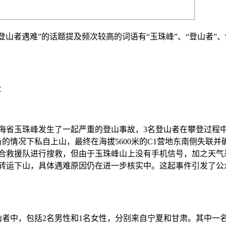
山者遇难”的话题提及频次较高的词语有“玉珠峰”、“登山者”、“
：
海省玉珠峰发生了一起严重的登山事故，3名登山者在攀登过程
的情况下私自上山，最终在海拔5600米的C1营地东南侧失联并
合救援队进行搜救，但由于玉珠峰山上没有手机信号，加之天气
转运下山，具体遇难原因仍在进一步核实中。这起事件引发了公
山者中，包括2名男性和1名女性，分别来自宁夏和甘肃。其中一