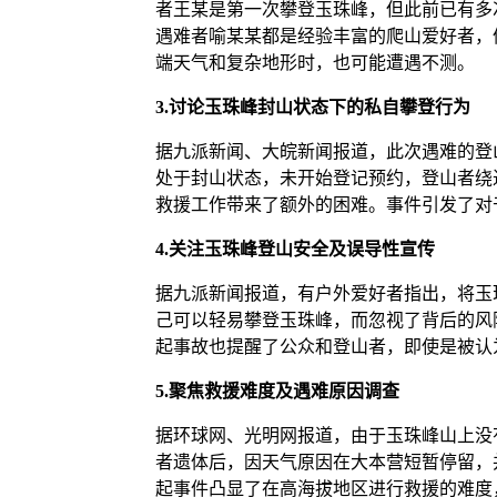
者王某是第一次攀登玉珠峰，但此前已有多次
遇难者喻某某都是经验丰富的爬山爱好者，
端天气和复杂地形时，也可能遭遇不测。
3.
讨论玉珠峰封山状态下的私自攀登行为
据九派新闻、大皖新闻报道，此次遇难的登
处于封山状态，未开始登记预约，登山者绕
救援工作带来了额外的困难。事件引发了对
4.
关注玉珠峰登山安全及误导性宣传
据九派新闻报道，有户外爱好者指出，将玉
己可以轻易攀登玉珠峰，而忽视了背后的风
起事故也提醒了公众和登山者，即使是被认
5.
聚焦救援难度及遇难原因调查
据环球网、光明网报道，由于玉珠峰山上没
者遗体后，因天气原因在大本营短暂停留，
起事件凸显了在高海拔地区进行救援的难度