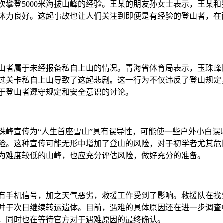
攀登5000米海拔山峰的经验。王某的朋友孙女士表示，王某和
体力良好。这起事故也让人们关注到即便是有经验的登山者，在
山者属于未经报备私自上山的情况。青海省体育局表示，玉珠峰
过关卡私自上山导致了这起悲剧。这一行为不仅违反了登山规定
于登山者遵守规定和安全意识的讨论。
珠峰宣传为“人生首座雪山”具有误导性，可能使一些户外小白误
险。这种宣传可能无形中增加了登山的风险，对于初学者尤其危
为难度较低的山峰，也应充分评估风险，做好充分的准备。
有手机信号，加之天气恶劣，救援工作受到了影响。救援队在找
并于次日继续转运遗体。目前，遇难的具体原因还在进一步调查
，同时也在等待官方对于遇难原因的最终确认。