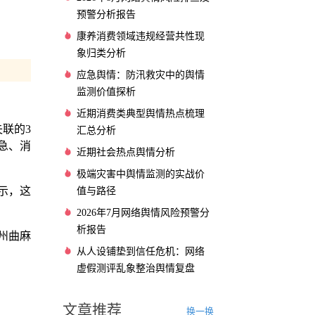
预警分析报告
康养消费领域违规经营共性现
象归类分析
应急舆情：防汛救灾中的舆情
监测价值探析
近期消费类典型舆情热点梳理
联的3
汇总分析
急、消
近期社会热点舆情分析
极端灾害中舆情监测的实战价
示，这
值与路径
2026年7月网络舆情风险预警分
析报告
州曲麻
从人设铺垫到信任危机：网络
虚假测评乱象整治舆情复盘
文章推荐
换一换