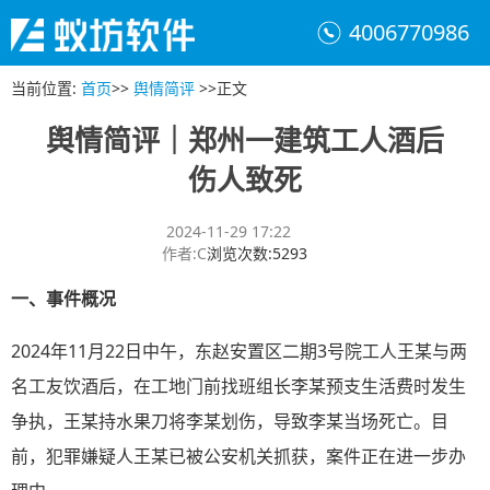
4006770986
当前位置
:
首页
>>
舆情简评
>>
正文
舆情简评｜郑州一建筑工人酒后
伤人致死
2024-11-29 17:22
作者
:
C
浏览次数
:
5293
一、事件概况
2024年11月22日中午，东赵安置区二期3号院工人王某与两
名工友饮酒后，在工地门前找班组长李某预支生活费时发生
争执，王某持水果刀将李某划伤，导致李某当场死亡。目
前，犯罪嫌疑人王某已被公安机关抓获，案件正在进一步办