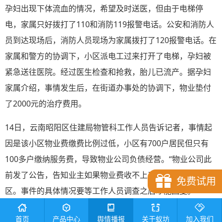
孕妇出现下体流血的情况，希望及时送医，但由于电梯停
电，家属只好拨打了110和消防119报警电话。公安和消防人
员到达现场后，消防人员现场为家属拨打了120报警电话。在
家属和警方的协调下，小区派电工过来打开了电梯，孕妇被
紧急送往医院。经过医生检查和抢救，胎儿已流产。据孕妇
家属介绍，事情发生后，在街道办事处的协调下，物业垫付
了2000元的治疗费用。
14日，云南昭阳区住建局物管科工作人员告诉记者，事情起
因是该小区物业费缴费比例过低，小区有700户居民但只有
100多户缴纳服务费，导致物业公司负债经营。“物业公司此
前发了公告，告知业主如果物业费收不上来就要退出该小
免费试用
区。事件的具体情况要等工作人员调查之后才能回复。”
二、
舆情
趋势
首页
产品中心
舆情播报
关于蚁坊
加入我们