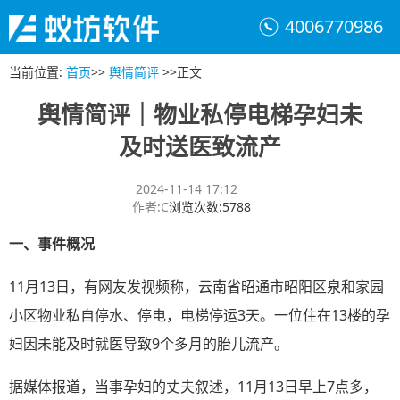
4006770986
当前位置
:
首页
>>
舆情简评
>>
正文
舆情简评｜物业私停电梯孕妇未
及时送医致流产
2024-11-14 17:12
作者
:
C
浏览次数
:
5788
一、
事件概况
11月13日，有网友发视频称，云南省昭通市昭阳区泉和家园
小区物业私自停水、停电，电梯停运3天。一位住在13楼的孕
妇因未能及时就医导致9个多月的胎儿流产。
据媒体报道，当事孕妇的丈夫叙述，11月13日早上7点多，