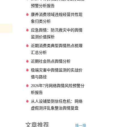
预警分析报告
康养消费领域违规经营共性现
象归类分析
应急舆情：防汛救灾中的舆情
监测价值探析
近期消费类典型舆情热点梳理
汇总分析
近期社会热点舆情分析
极端灾害中舆情监测的实战价
值与路径
2026年7月网络舆情风险预警分
析报告
从人设铺垫到信任危机：网络
虚假测评乱象整治舆情复盘
文章推荐
换一换