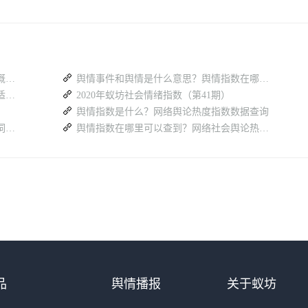
舆情指数入门指南：什么是舆情指数？从概念到实践的全解析
舆情事件和舆情是什么意思？舆情指数在哪里可以查到?
热度指数平台有哪些？各平台数据优势与适用场景分析
2020年蚁坊社会情绪指数（第41期）
舆情指数是什么？网络舆论热度指数数据查询
怎么查看话题升温降温？各大平台官方热词指数查询工具完整汇总
舆情指数在哪里可以查到？网络社会舆论热点事件热度分析参数
品
舆情播报
关于蚁坊