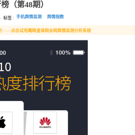
榜（第48期）
手机舆情监测
舆情指数
6
标签
:
势——
点击试用鹰眼速读网全网舆情监测分析系统