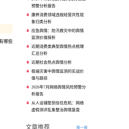
）
预警分析报告
康养消费领域违规经营共性现
象归类分析
应急舆情：防汛救灾中的舆情
监测价值探析
有哪些
近期消费类典型舆情热点梳理
汇总分析
近期社会热点舆情分析
极端灾害中舆情监测的实战价
值与路径
2026年7月网络舆情风险预警分
析报告
从人设铺垫到信任危机：网络
虚假测评乱象整治舆情复盘
文章推荐
换一换