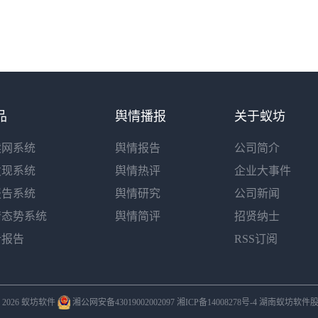
品
舆情播报
关于蚁坊
读网系统
舆情报告
公司简介
发现系统
舆情热评
企业大事件
报告系统
舆情研究
公司新闻
情态势系统
舆情简评
招贤纳士
析报告
RSS订阅
 © 2026 蚁坊软件
湘公网安备43019002002097
湘ICP备14008278号-4
湖南蚁坊软件股