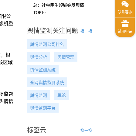
总：社会民生领域突发舆情
TOP10
有限公
像机重
舆情监测关注问题
换一换
舆情监测公司排名
称，根
舆情分析
舆情管理
该区域
舆情监测系统
全网舆情监测系统
场监督
舆情监测
舆论
舆情信
舆情监测平台
标签云
换一换