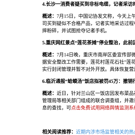
4.长沙一消费者疑买到非标电缆，记者采访
概述：
7月15日，中国记协发文称，今天
司买到疑似不合格产品，记者实地采访过程
摔粉碎，并试图抢夺记者手机。
5.重庆网红景点“莲花茶摊”停业整治，此
概述：
7月14日晚，重庆市南岸区委宣传部
据安全整改工作需要，莲花村莲花石社“莲花茶
实行封闭管理并暂不对外开放。具体恢复营
6.临沂通报“蛤蟆汤”饭店拟被罚45万：撤
概述：
近日，针对兰山区一饭店因发布菜品
管理局等相关部门组成的联合调查组，并邀
息的查找，可
点击免费试用网络舆情监测系
相关阅读推荐：
近期内涉市场监管相关的热点新闻