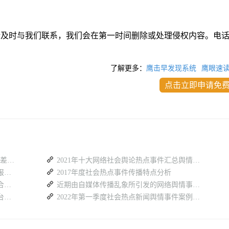
请及时与我们联系，我们会在第一时间删除或处理侵权内容。电
了解更多：
鹰击早发现系统
鹰眼速
点击立即申请免
人工溯源 vs 智能溯源：舆情事件追源效率差距有多大？
2021年十大网络社会舆论热点事件汇总舆情分析
最近网上涉公安类舆情舆论热点信息盘点报告（26.7.27-8.2）
2017年度社会热点事件传播特点分析
最近网上涉金融热点舆情事件与重大新闻合集（26.7.27-8.2）
近期由自媒体传播乱象所引发的网络舆情事件盘点
消费舆情风险频发，一套专业舆情监测平台具备哪些核心能力
2022年第一季度社会热点新闻舆情事件案例合集报告