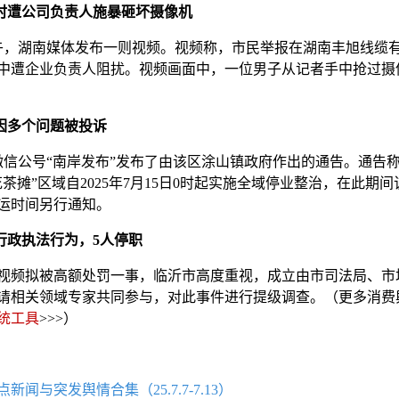
时遭公司负责人施暴砸坏摄像机
上午，湖南媒体发布一则视频。视频称，市民举报在湖南丰旭线缆
中遭企业负责人阻扰。视频画面中，一位男子从记者手中抢过摄
前因多个问题被投诉
微信公号“南岸发布”发布了由该区涂山镇政府作出的通告。通告
摊”区域自2025年7月15日0时起实施全域停业整治，在此期间
运时间另行通知。
销行政执法行为，5人停职
视频拟被高额处罚一事，临沂市高度重视，成立由市司法局、市
请相关领域专家共同参与，对此事件进行提级调查。（更多消费
统工具
>>>）
与突发舆情合集（25.7.7-7.13）