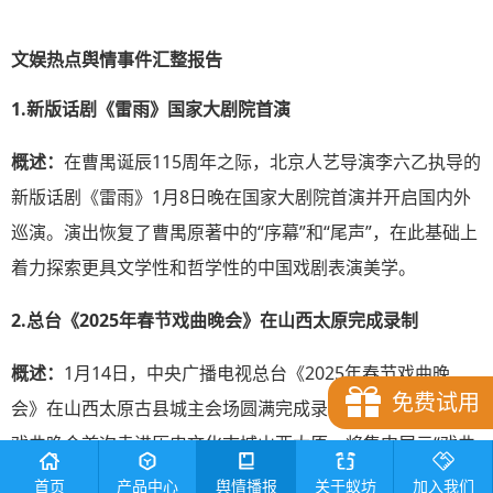
文娱热点舆情事件汇整报告
1.新版话剧《雷雨》国家大剧院首演
概述：
在曹禺诞辰115周年之际，北京人艺导演李六乙执导的
新版话剧《雷雨》1月8日晚在国家大剧院首演并开启国内外
巡演。演出恢复了曹禺原著中的“序幕”和“尾声”，在此基础上
着力探索更具文学性和哲学性的中国戏剧表演美学。
2.总台《2025年春节戏曲晚会》在山西太原完成录制
概述：
1月14日，中央广播电视总台《2025年春节戏曲晚
免费试用
会》在山西太原古县城主会场圆满完成录制。今年总台春节
戏曲晚会首次走进历史文化古城山西太原，将集中展示“戏曲
大省”山西丰富多彩的戏曲文化，多维度、多形式、多样态诠
首页
产品中心
舆情播报
关于蚁坊
加入我们