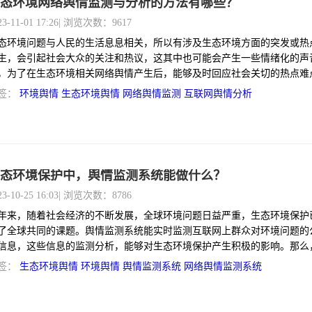
态环境网络舆情监测与分析的方法有哪些？
23-11-01 17:26
| 浏览次数：9617
态环境问题与人民的生活息息相关，所以有涉及生态环境方面的突发或热
生，会引起社会大众的关注和热议，这其中也可能会产生一些情绪化的声
，为了在生态环境相关网络舆情产生后，能够及时回应社会关切的热点难
题，正确引导舆论，就需做好生态环境网络舆情监测与分析工作。
签：
环境舆情
生态环境舆情
网络舆情监测
互联网舆情分析
态环境保护中，舆情监测系统能做什么？
23-10-25 16:03
| 浏览次数：8786
年来，随着社会经济的不断发展，全球环境问题日益严重，生态环境保护
了全球共同的课题。舆情监测系统能实时监测互联网上群众对环境问题的
信息，这些信息的监测分析，能够对生态环境保护产生积极的影响。那么
环境保护中，舆情监测系统具体能够做什么呢？
签：
生态环境舆情
环境舆情
舆情监测系统
网络舆情监测系统