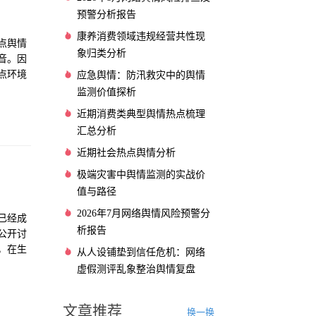
预警分析报告
康养消费领域违规经营共性现
点舆情
象归类分析
音。因
点环境
应急舆情：防汛救灾中的舆情
监测价值探析
近期消费类典型舆情热点梳理
汇总分析
近期社会热点舆情分析
极端灾害中舆情监测的实战价
值与路径
2026年7月网络舆情风险预警分
已经成
析报告
公开讨
，在生
从人设铺垫到信任危机：网络
虚假测评乱象整治舆情复盘
文章推荐
换一换