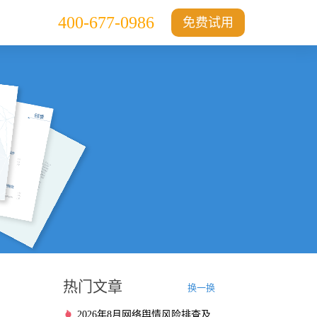
400-677-0986
免费试用
热门文章
换一换
2026年8月网络舆情风险排查及