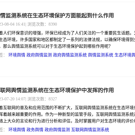
情监测系统在生态环境保护方面能起到什么作用
23-08-04 16:41
| 浏览次数：8390
着人们环保意识的增强，环保已经成为了人们关注的一个重要民生话题。
生态环境，许多国家和地区都制定了一系列的法律法规，以确保环境得到
。那么舆情监测系统可以对于生态环境保护起到哪些作用呢？
签：
环境舆情
政府舆情监测
政府舆情监测系统
舆情监测系统
生态环境
联网舆情监测系统在生态环境保护中发挥的作用
23-07-20 14:07
| 浏览次数：8327
着互联网的普及和应用范围的不断扩大，互联网舆情监测系统在生态环境
挥着越来越重要的作用。作为一种新型的监管手段，互联网舆情监测系统
络上大众的言论和行为进行分析和评估，及时掌握用户对生态环境的评价
，为政府和企业提供决策依据和公共关系管理方案。
签：
环境舆情
政务舆情
政府舆情监测
互联网舆情监测系统