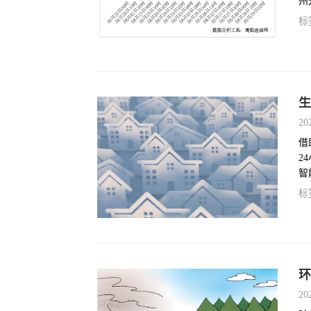
州
建
标
生
20
借
2
智
发
标
进
环
20