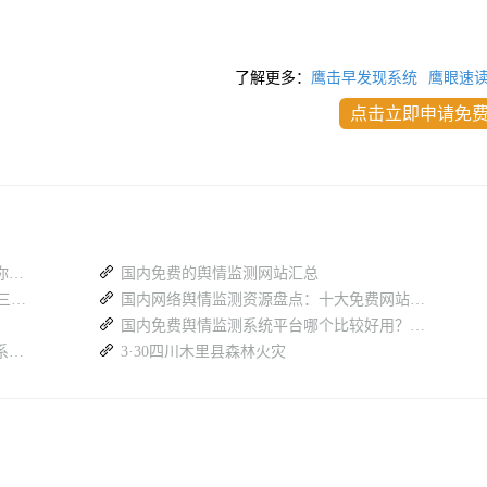
了解更多：
鹰击早发现系统
鹰眼速
点击立即申请免
不良信息检测太慢？舆情监测系统这样帮你提效
国内免费的舆情监测网站汇总
政企用户必看：免费舆情系统入口汇总 + 三步选品法
国内网络舆情监测资源盘点：十大免费网站推荐
国内免费舆情监测系统平台哪个比较好用？哪个值得推荐使用？
海量信息人工筛查效率低？区县舆情监测系统赋能基层舆情工作
3·30四川木里县森林火灾