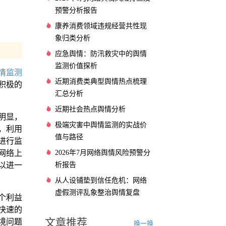
预警分析报告
康养消费领域违规经营共性现
象归类分析
应急舆情：防汛救灾中的舆情
监测价值探析
情监测
近期消费类典型舆情热点梳理
积极的
汇总分析
近期社会热点舆情分析
明显，
极端灾害中舆情监测的实战价
，利用
值与路径
进行监
2026年7月网络舆情风险预警分
网络上
析报告
以进一
从人设铺垫到信任危机：网络
虚假测评乱象整治舆情复盘
个利益
快速的
文章推荐
境问题
换一换