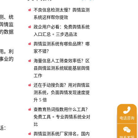
不良信息检测太慢？舆情监测
测、统
系统这样帮你提效
舆情监
政企用户必看：免费舆情系统
的数据
入口汇总 + 三步选品法
舆情监测系统有哪些品牌？哪
家不错？
用。利
事业的
海量信息人工筛查效率低？区
县舆情监测系统赋能基层舆情
工作
还在手动搜负面？用对舆情监
测系统，负面舆情发现速度提
升 5 倍
查教育热词指数用什么工具？
免费工具 + 专业舆情系统全对
比
话：
舆情监测系统厂家排名，国内