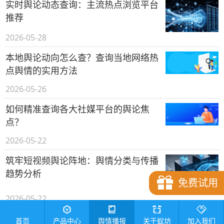
实时舆论动态查询：主流热点浏览平台
推荐
2026-05-28
本地舆论动向怎么查？查询当地网络热
点舆情的实用方法
2026-05-26
如何精准查询各大社媒平台的舆论焦
点？
2026-05-22
筑牢短视频舆论阵地：舆情分类与传播
趋势分析
免费试用
2026-05-22
如何科学查询舆论热度？全网舆情热度
首页
产品中心
舆情播报
关于蚁坊
加入我们