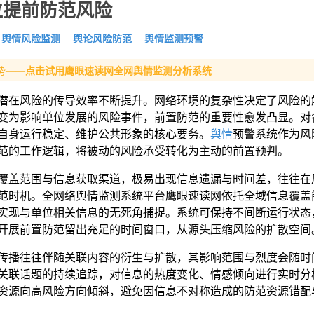
位提前防范风险
舆情风险监测
舆论风险防范
舆情监测预警
势——
点击试用鹰眼速读网全网舆情监测分析系统
潜在风险的传导效率不断提升。网络环境的复杂性决定了风险的
变为影响单位发展的风险事件，前置防范的重要性愈发凸显。对
自身运行稳定、维护公共形象的核心要务。
舆情
预警系统作为风
范的工作逻辑，将被动的风险承受转化为主动的前置预判。
覆盖范围与信息获取渠道，极易出现信息遗漏与时间差，往往在
范时机。全网络舆情监测系统平台鹰眼速读网依托全域信息覆盖
实现与单位相关信息的无死角捕捉。系统可保持不间断运行状态
开展前置防范留出充足的时间窗口，从源头压缩风险的扩散空间
传播往往伴随关联内容的衍生与扩散，其影响范围与烈度会随时
关联话题的持续追踪，对信息的热度变化、情感倾向进行实时分
资源向高风险方向倾斜，避免因信息不对称造成的防范资源错配