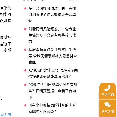
转化为
多平台热搜分散难汇总，舆情
号能够
监测系统如何高效梳理全网舆
心风险
论
消费舆情风险频发，一套专业
舆情监测平台具备哪些核心能
通过技
力
运行中
基层消防重点关注哪些民生线
，才能
索 全域民情感知补齐隐患排查
盲区
从“被动”到“主动”：民生定向舆
情报送如何赋能基层治理？
2026 年 8 月网络舆情风险有哪
些？舆情预警报告查看平台如
下
话：
国有企业舆情风险排查的内容
有哪些？怎么查？
读网系统