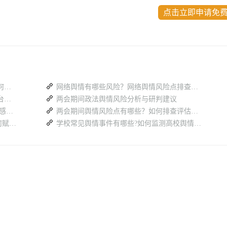
点击立即申请免
多平台热搜分散难汇总，舆情监测系统如何高效梳理全网舆论
网络舆情有哪些风险？网络舆情风险点排查工作怎么做？
消费舆情风险频发，一套专业舆情监测平台具备哪些核心能力
两会期间政法舆情风险分析与研判建议
基层消防重点关注哪些民生线索 全域民情感知补齐隐患排查盲区
两会期间舆情风险点有哪些？如何排查评估风险隐患？
从“被动”到“主动”：民生定向舆情报送如何赋能基层治理？
学校常见舆情事件有哪些?如何监测高校舆情突发风险点？