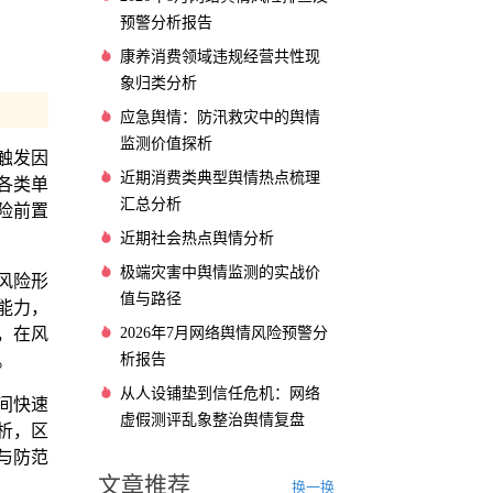
预警分析报告
康养消费领域违规经营共性现
象归类分析
应急舆情：防汛救灾中的舆情
监测价值探析
触发因
近期消费类典型舆情热点梳理
各类单
汇总分析
险前置
近期社会热点舆情分析
极端灾害中舆情监测的实战价
风险形
值与路径
能力，
2026年7月网络舆情风险预警分
，在风
析报告
。
从人设铺垫到信任危机：网络
间快速
虚假测评乱象整治舆情复盘
析，区
与防范
文章推荐
换一换