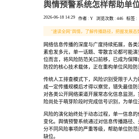
舆情预警系统怎样帮助单
2026-06-18 14:29
作者
:
Y
浏览次数
:
446
标签
:
"速读全网"舆情，了解传播路径，把握发展态
网络信息传播的深度与广度持续拓展，各类
素愈发多元，单一话题、零散言论都可能演
位而言，将风险防范关口前移，已成为保障
防控的核心技术载体，正在重构单位风险防
传统人工排查模式下，风险识别受限于人力
成一定传播规模后才得以察觉，错失最佳防
对各类公开网络渠道开展常态化信息监测，
险尚处于萌芽阶段时完成信号识别，为单位
风险的演化始终处于动态过程，单一信息的
变化。舆情预警系统通过对信息传播路径、
分不同风险事项的严重等级，帮助单位防范
缺位。