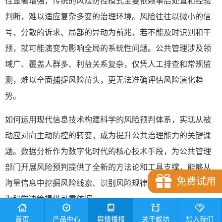
性显著增强，传统的风险防控模式主要依赖事后处置和经验
判断，难以适应复杂多变的治理环境。风险往往以微小的信
号、分散的诉求、局部的异动为前兆，若不能及时识别和干
预，就可能演变为影响全局的系统性问题。公共管理涉及领
域广、覆盖人群多、利益关系复杂，仅凭人工排查和常规监
测，难以全面捕捉风险苗头，更无法准确评估风险演化趋
势。
如何运用现代信息技术构建科学的风险预判体系，实现从被
动应对向主动防控的转变，成为提升公共治理能力的关键课
题。数据分析作为数字化时代的核心技术手段，为公共管理
部门开展风险预判提供了全新的方法论和工具支撑，能够从
免费试用
海量信息中挖掘风险线索、识别风险规律、评估风险等级，
为科学决策提供可靠依据。
首页
产品中心
舆情播报
关于蚁坊
加入我们