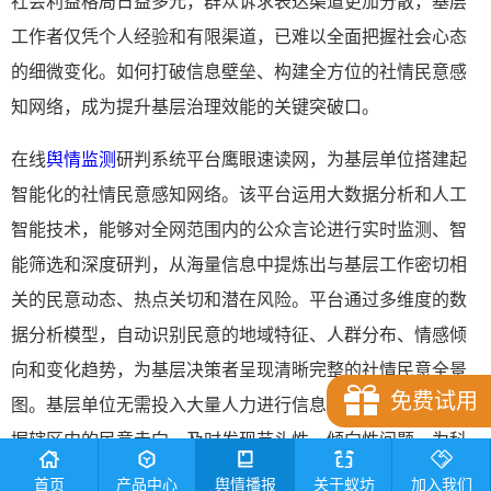
社会利益格局日益多元，群众诉求表达渠道更加分散，基层
工作者仅凭个人经验和有限渠道，已难以全面把握社会心态
的细微变化。如何打破信息壁垒、构建全方位的社情民意感
知网络，成为提升基层治理效能的关键突破口。
在线
舆情监测
研判系统平台鹰眼速读网，为基层单位搭建起
智能化的社情民意感知网络。该平台运用大数据分析和人工
智能技术，能够对全网范围内的公众言论进行实时监测、智
能筛选和深度研判，从海量信息中提炼出与基层工作密切相
关的民意动态、热点关切和潜在风险。平台通过多维度的数
据分析模型，自动识别民意的地域特征、人群分布、情感倾
向和变化趋势，为基层决策者呈现清晰完整的社情民意全景
免费试用
图。基层单位无需投入大量人力进行信息筛选，即可快速掌
握辖区内的民意走向，及时发现苗头性、倾向性问题，为科
学决策提供客观依据。
首页
产品中心
舆情播报
关于蚁坊
加入我们