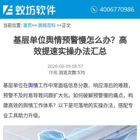
4006770986
当前位置
:
首页
>>
舆情百科
>>
正文
基层单位舆情预警慢怎么办？高
效提速实操办法汇总
2026-06-09 08:57
作者
:
浏览次数
:
570
基层单位在
舆情
工作中常面临信息分散、响应滞后的难题，
预警不及时易导致问题扩大化。如何破解预警慢的痛点，构
建高效的舆情工作体系？以下是可落地的实操办法，搭配专
业工具助力升级。