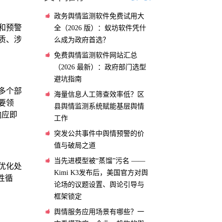
政务舆情监测软件免费试用大
和预警
全（2026 版）：蚁坊软件凭什
质、涉
么成为政府首选？
免费舆情监测软件网站汇总
（2026 最新）：政府部门选型
避坑指南
多个部
海量信息人工筛查效率低？区
要领
县舆情监测系统赋能基层舆情
响应即
工作
突发公共事件中舆情预警的价
值与破局之道
当先进模型被“蒸馏”污名 ——
优化处
Kimi K3发布后，美国官方对舆
性循
论场的议题设置、舆论引导与
框架锁定
舆情服务应用场景有哪些？一