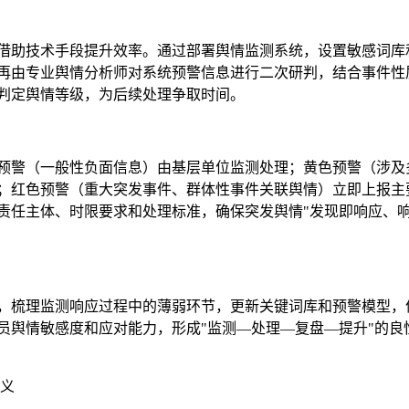
借助技术手段提升效率。通过部署舆情监测系统，设置敏感词库
再由专业舆情分析师对系统预警信息进行二次研判，结合事件性
判定舆情等级，为后续处理争取时间。
预警（一般性负面信息）由基层单位监测处理；黄色预警（涉及
；红色预警（重大突发事件、群体性事件关联舆情）立即上报主
责任主体、时限要求和处理标准，确保突发舆情"发现即响应、
，梳理监测响应过程中的薄弱环节，更新关键词库和预警模型，
员舆情敏感度和应对能力，形成"监测—处理—复盘—提升"的良
义