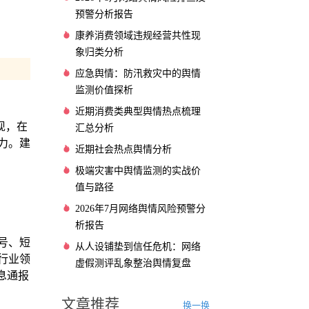
预警分析报告
康养消费领域违规经营共性现
象归类分析
应急舆情：防汛救灾中的舆情
监测价值探析
近期消费类典型舆情热点梳理
现，在
汇总分析
力。建
近期社会热点舆情分析
极端灾害中舆情监测的实战价
值与路径
2026年7月网络舆情风险预警分
析报告
号、短
从人设铺垫到信任危机：网络
行业领
虚假测评乱象整治舆情复盘
息通报
文章推荐
换一换