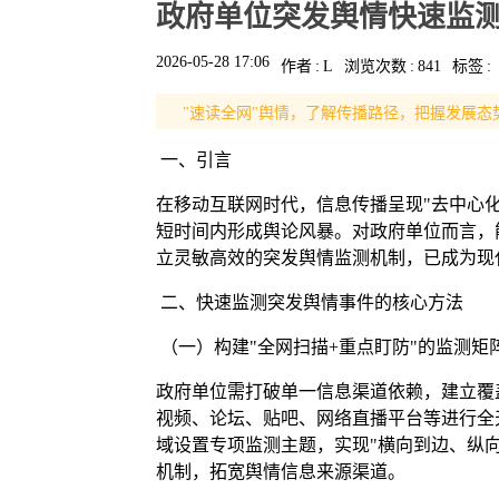
政府单位突发舆情快速监
2026-05-28 17:06
作者
:
L
浏览次数
:
841
标签
:
"速读全网"舆情，了解传播路径，把握发展态
一、引言
在移动互联网时代，信息传播呈现"去中心
短时间内形成舆论风暴。对政府单位而言，
立灵敏高效的突发舆情监测机制，已成为现
二、快速监测突发舆情事件的核心方法
（一）构建"全网扫描+重点盯防"的监测矩
政府单位需打破单一信息渠道依赖，建立覆
视频、论坛、贴吧、网络直播平台等进行全
域设置专项监测主题，实现"横向到边、纵
机制，拓宽舆情信息来源渠道。