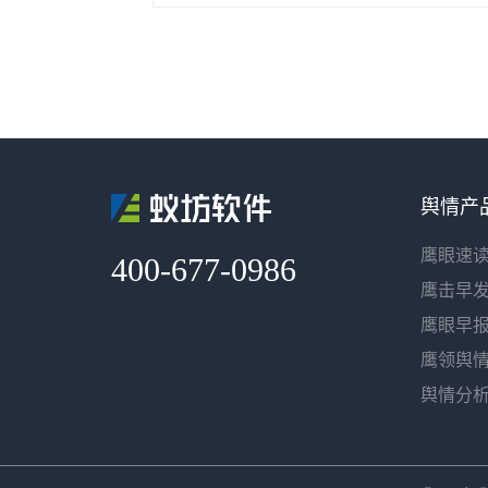
舆情产
鹰眼速
400-677-0986
鹰击早
鹰眼早
鹰领舆
舆情分