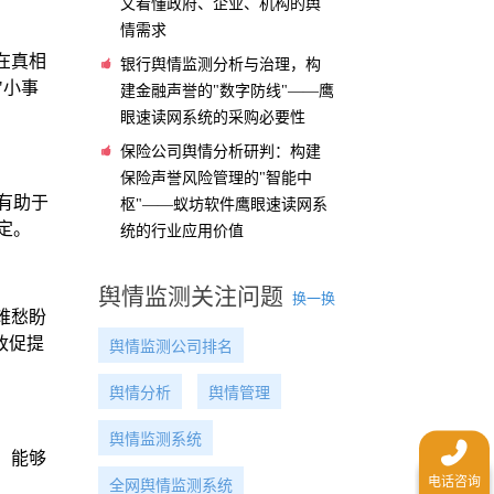
文看懂政府、企业、机构的舆
情需求
在真相
银行舆情监测分析与治理，构
"小事
建金融声誉的"数字防线"——鹰
眼速读网系统的采购必要性
保险公司舆情分析研判：构建
保险声誉风险管理的"智能中
有助于
枢"——蚁坊软件鹰眼速读网系
定。
统的行业应用价值
舆情监测关注问题
换一换
难愁盼
改促提
舆情监测公司排名
舆情分析
舆情管理
舆情监测系统
，能够
全网舆情监测系统