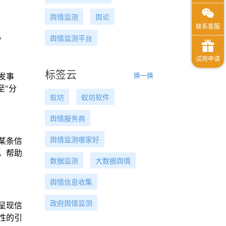
舆情监测
舆论
。
舆情监测平台
标签云
换一换
发事
至"分
蚁坊
蚁坊软件
舆情服务商
舆情监测哪家好
某条信
，帮助
数据监测
大数据舆情
舆情信息收集
政府舆情监测
呈现信
性的引