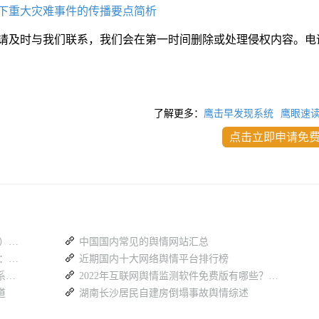
下重大灾难事件的传播要点简析
请及时与我们联系，我们会在第一时间删除或处理侵权内容。电
了解更多：
鹰击早发现系统
鹰眼速
点击立即申请免
政务舆情监测软件免费试用大全（2026 版）：蚁坊软件凭什么成为政府首选？
中国国内常见的舆情网站汇总
免费舆情监测软件网站汇总（2026 最新）：政府部门选型避坑指南
近期国内十大网络舆情平台排行榜
海量信息人工筛查效率低？区县舆情监测系统赋能基层舆情工作
2022年互联网舆情监测软件免费版有哪些？免费版舆情监测软件推荐
道
湖南长沙居民自建房倒塌事故舆情综述