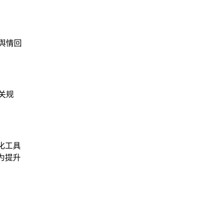
舆情回
。
关规
化工具
为提升