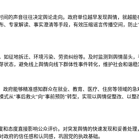
一时间的声音往往决定舆论走向。政府单位越早发现舆情，就越能
布、专家解读、事实澄清等手段，有效压缩谣言传播空间，防止
，如征地拆迁、环境污染、劳资纠纷等。及时监测到舆情苗头，
芽状态，避免线上舆情向线下群体性事件转化，维护社会和谐稳
测，政府能够精准感知群众在就业、教育、医疗、住房等领域的急
式从"事后救火"向"事前预防"转型，实现以舆情促整改、以整
速度和态度直接影响公众评价。对突发舆情的快速发现和妥善处理
对政府的信任感和认同感，巩固党的执政基础。