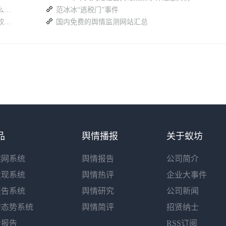
舆情分析必修课：社交媒体账号监测为什么是 2026 年最关键的一环？
范冰冰“逃税门”事件
想要免费舆情监测？盘点靠谱的网络舆情软件有哪些？
国内免费的舆情监测网站汇总
品
舆情播报
关于蚁坊
读网系统
舆情报告
公司简介
发现系统
舆情热评
企业大事件
报告系统
舆情研究
公司新闻
情态势系统
舆情简评
招贤纳士
析报告
RSS订阅