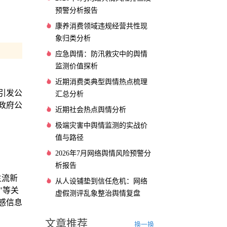
预警分析报告
康养消费领域违规经营共性现
象归类分析
应急舆情：防汛救灾中的舆情
监测价值探析
近期消费类典型舆情热点梳理
引发公
汇总分析
政府公
近期社会热点舆情分析
极端灾害中舆情监测的实战价
值与路径
2026年7月网络舆情风险预警分
析报告
主流新
从人设铺垫到信任危机：网络
"等关
虚假测评乱象整治舆情复盘
感信息
文章推荐
换一换