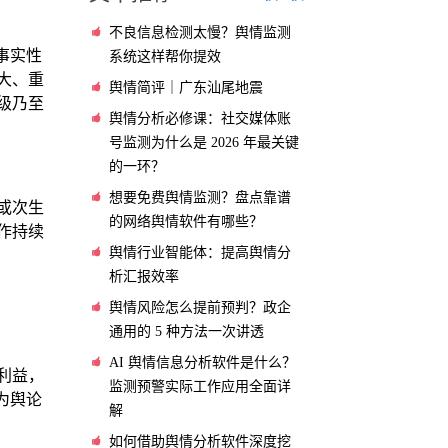
不良信息检测太慢？舆情监测
事实性
系统这样帮你提效
大、重
舆情简评｜广东汕尾地震
级乃至
舆情分析必修课：社交媒体账
号监测为什么是 2026 年最关键
的一环？
想要免费舆情监测？盘点靠谱
或次生
的网络舆情软件有哪些？
作持续
舆情行业智能体：提高舆情分
析汇报效率
舆情风险怎么提前预判？政企
通用的 5 种方法一次讲透
AI 舆情信息分析软件是什么？
利益，
监测预警实际工作应用全面详
为舆论
解
如何借助舆情分析软件深度挖