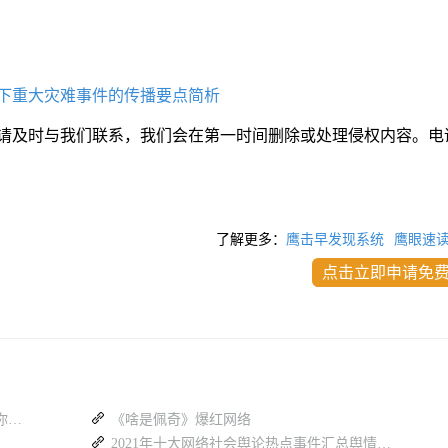
下重大灾难事件的传播要点简析
请及时与我们联系，我们会在第一时间删除或处理侵权内容。电
了解更多：
鹰击早发现系统
鹰眼速
点击立即申请免
不良信息检测太慢？舆情监测系统这样帮你提效
《啥是佩奇》爆红网络
2021年十大网络社会舆论热点事件汇总舆情分析