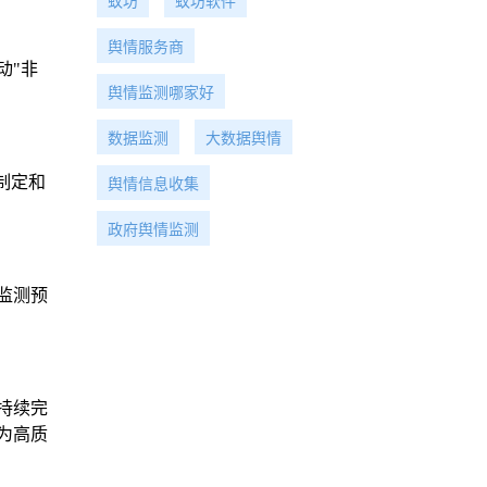
蚁坊
蚁坊软件
舆情服务商
动"非
舆情监测哪家好
数据监测
大数据舆情
制定和
舆情信息收集
政府舆情监测
监测预
持续完
为高质