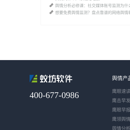
舆情产
鹰眼速
400-677-0986
鹰击早
鹰眼早
鹰领舆
舆情分