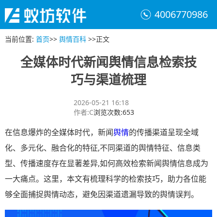
4006770986
当前位置
:
首页
>>
舆情百科
>>
正文
全媒体时代新闻舆情信息检索技
巧与渠道梳理
2026-05-21 16:18
作者
:
C
浏览次数
:
653
在信息爆炸的全媒体时代，新闻
舆情
的传播渠道呈现全域
化、多元化、融合化的特征,不同渠道的舆情特征、信息类
型、传播速度存在显著差异,如何高效检索新闻舆情信息成为
一大痛点。这里，本文有梳理科学的检索技巧，助力各位能
够全面捕捉舆情动态，避免因渠道遗漏导致的舆情误判。