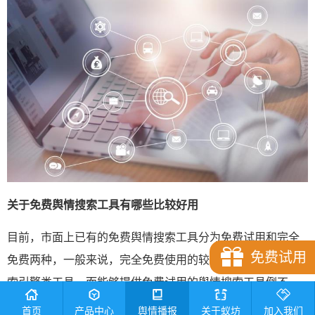
关于免费舆情搜索工具有哪些比较好用
目前，市面上已有的免费舆情搜索工具分为免费试用和完全
免费试用
免费两种，一般来说，完全免费使用的较少，大多数都是搜
索引擎类工具。而能够提供免费试用的舆情搜索工具倒不
少，口碑好且好用的主要有蚁坊软件、微舆情、智慧星光、
首页
产品中心
舆情播报
关于蚁坊
加入我们