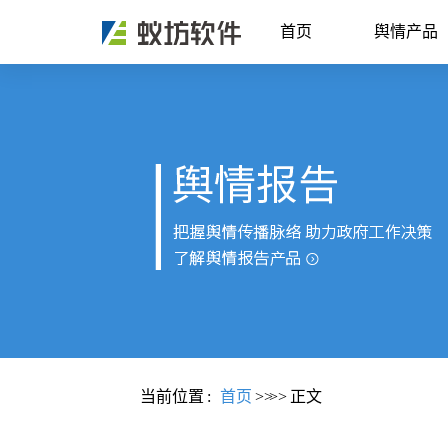
首页
舆情产品
当前位置
:
首页
>>
>>
正文