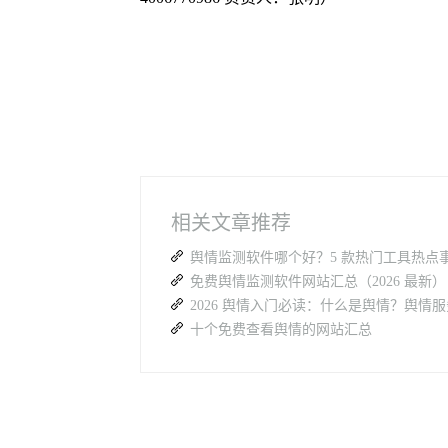
相关文章推荐
十个免费查看舆情的网站汇总