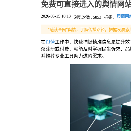
免费可直接进入的舆情网
2026-05-15 10:13
舆情网
浏览次数
:
5853
标签
:
"速读全网"舆情，了解传播路径，把握发展态
在
舆情
工作中，快速捕捉精准信息是提升效
杂注册或付费，就能及时掌握民生诉求、品
并推荐专业工具助力进阶需求。