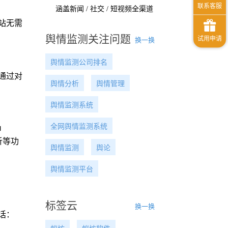
涵盖新闻 / 社交 / 短视频全渠道
站无需
舆情监测关注问题
换一换
舆情监测公司排名
通过对
舆情分析
舆情管理
舆情监测系统
全网舆情监测系统
申
析等功
舆情监测
舆论
舆情监测平台
标签云
换一换
话：