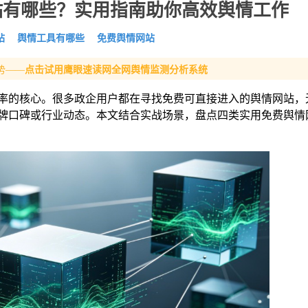
站有哪些？实用指南助你高效舆情工作
站
舆情工具有哪些
免费舆情网站
势——
点击试用鹰眼速读网全网舆情监测分析系统
率的核心。很多政企用户都在寻找免费可直接进入的舆情网站，
牌口碑或行业动态。本文结合实战场景，盘点四类实用免费舆情