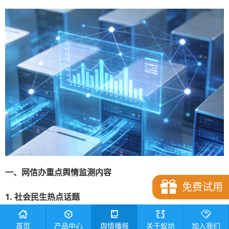
一、网信办重点舆情监测内容
免费试用
1. 社会民生热点话题
教育、医疗、就业等民生领域始终是舆论焦点。网信办需重
首页
产品中心
舆情播报
关于蚁坊
加入我们