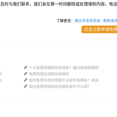
请及时与我们联系，我们会在第一时间删除或处理侵权内容。电
了解更多：
鹰击早发现系统
鹰眼速
点击立即申请免
免费舆情监测软件网站汇总（2026 最新）：政府部门选型避坑指南
十大免费舆情网站有哪些？国内网络舆情网站（汇总篇）
多平台热搜分散难汇总，舆情监测系统如何高效梳理全网舆论
免费舆情监测网站有哪些
消费舆情风险频发，一套专业舆情监测平台具备哪些核心能力
国内免费好用的舆情平台软件有哪些？相关舆情系统盘点
国内免费舆情网站有哪些软件可以用？