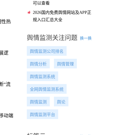
可以查看
2026国内免费舆情网站及APP正
规入口汇总大全
期性热
舆情监测关注问题
换一换
舆情监测公司排名
展逻
舆情分析
舆情管理
舆情监测系统
断“流
全网舆情监测系统
舆情监测
舆论
舆情监测平台
移动端