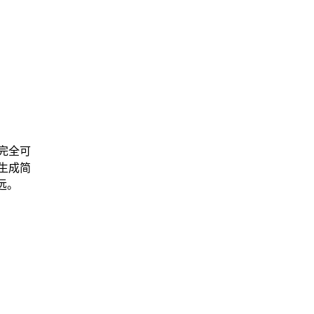
完全可
生成简
远。