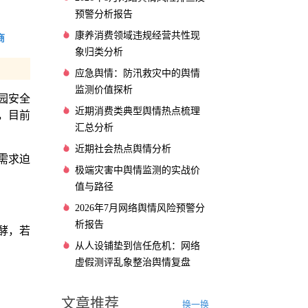
预警分析报告
康养消费领域违规经营共性现
商
象归类分析
应急舆情：防汛救灾中的舆情
监测价值探析
园安全
近期消费类典型舆情热点梳理
，目前
汇总分析
近期社会热点舆情分析
需求迫
极端灾害中舆情监测的实战价
值与路径
2026年7月网络舆情风险预警分
析报告
酵，若
从人设铺垫到信任危机：网络
虚假测评乱象整治舆情复盘
文章推荐
换一换