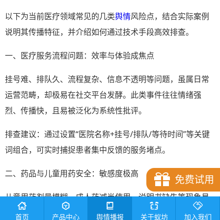
以下为当前医疗领域常见的几类
舆情
风险点，结合实际案例
说明其传播特征，并介绍如何通过技术手段高效排查。
一、医疗服务流程问题：效率与体验成焦点
挂号难、排队久、流程复杂、信息不透明等问题，虽属日常
运营范畴，却极易在社交平台发酵。此类事件往往情绪强
烈、传播快，且易被泛化为系统性批评。
排查建议：通过设置“医院名称+挂号/排队/等待时间”等关键
词组合，可实时捕捉患者集中反馈的服务堵点。
二、药品与儿童用药安全：敏感度极高
免费试用
儿童用药剂量模糊、成人药减半使用、说明书缺失等现象易
与医疗安全议题关联，引发家长群体广泛担忧。
首页
产品中心
舆情播报
关于蚁坊
加入我们