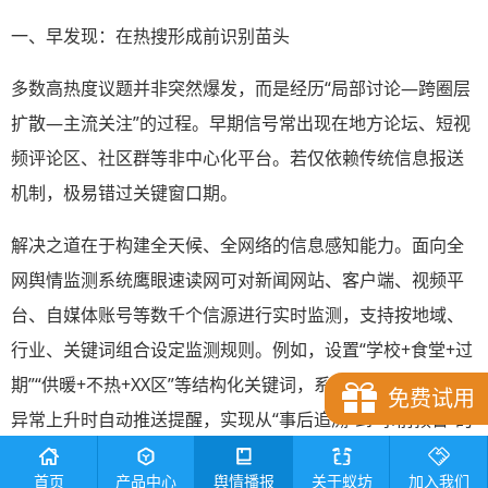
一、早发现：在热搜形成前识别苗头
多数高热度议题并非突然爆发，而是经历“局部讨论—跨圈层
扩散—主流关注”的过程。早期信号常出现在地方论坛、短视
频评论区、社区群等非中心化平台。若仅依赖传统信息报送
机制，极易错过关键窗口期。
解决之道在于构建全天候、全网络的信息感知能力。面向全
网舆情监测系统鹰眼速读网可对新闻网站、客户端、视频平
台、自媒体账号等数千个信源进行实时监测，支持按地域、
行业、关键词组合设定监测规则。例如，设置“学校+食堂+过
期”“供暖+不热+XX区”等结构化关键词，系统可在相关讨论量
免费试用
异常上升时自动推送提醒，实现从“事后追溯”到“事前预警”的
转变。
首页
产品中心
舆情播报
关于蚁坊
加入我们