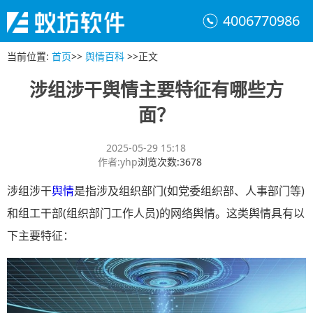
4006770986
当前位置
:
首页
>>
舆情百科
>>
正文
涉组涉干舆情主要特征有哪些方
面？
2025-05-29 15:18
作者
:
yhp
浏览次数
:
3678
涉组涉干
舆情
是指涉及组织部门(如党委组织部、人事部门等)
和组工干部(组织部门工作人员)的网络舆情。这类舆情具有以
下主要特征：