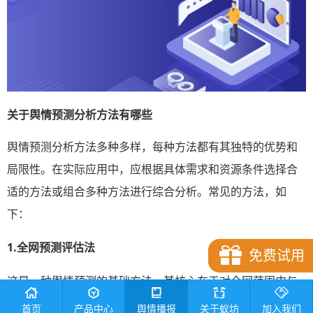
关于
舆情预测分析方法
有哪些
舆情预测分析方法多种多样，每种方法都有其独特的优势和
局限性。在实际应用中，应根据具体需求和资源条件选择合
适的方法或组合多种方法进行综合分析。常见的方法，如
下：
1.
全网预测评估法
免费试用
这是一种舆情预测的基础方法，其核心在于对全网范围内与
己相关的信息进行全面监测和收集。主要是通过利用专业的
首页
产品中心
舆情播报
关于蚁坊
加入我们