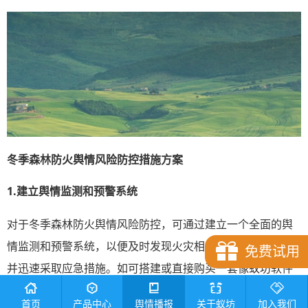
冬季森林防火舆情风险防控措施方案
1.
建立
舆情
监测和预警系统
对于冬季森林防火舆情风险防控，可通过建立一个全面的舆
情监测和预警系统，以便及时发现火灾相关舆情舆论信息，
免费试用
并迅速采取应急措施。如可搭建或直接购买一套像蚁坊软件
这类支持全网舆情舆论信息实时监测，自动判别负面，及时
首页
产品中心
舆情播报
关于蚁坊
加入我们