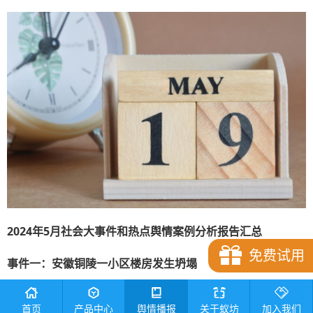
2024年
5
月
社会大事件和热点舆情案例分析
报告
汇总
免费试用
事件一：安徽铜陵一小区楼房发生坍塌
简述：
据铜陵发布，5月27日13时40分左右，铜陵市郊区大
首页
产品中心
舆情播报
关于蚁坊
加入我们