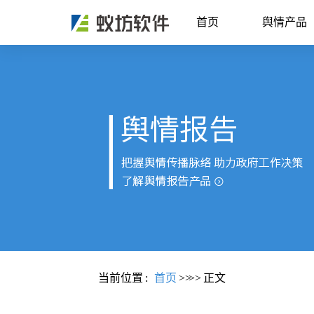
首页
舆情产品
当前位置
:
首页
>>
>>
正文