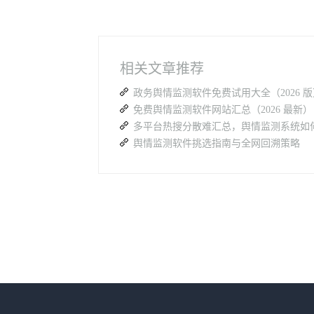
相关文章推荐
舆情监测软件挑选指南与全网回溯策略