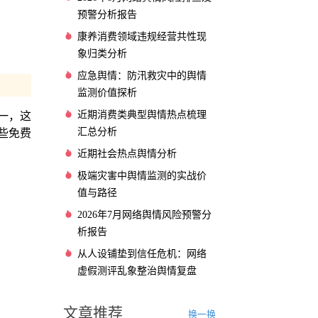
预警分析报告
康养消费领域违规经营共性现
象归类分析
应急舆情：防汛救灾中的舆情
监测价值探析
近期消费类典型舆情热点梳理
一，这
汇总分析
些免费
近期社会热点舆情分析
极端灾害中舆情监测的实战价
值与路径
2026年7月网络舆情风险预警分
析报告
从人设铺垫到信任危机：网络
虚假测评乱象整治舆情复盘
文章推荐
换一换