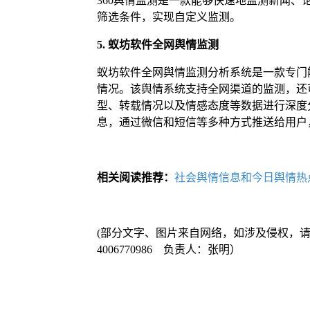
360舆情监测是一款能够快速地监测新闻
筛选条件，实现自定义监测。
5. 蚁坊软件全网舆情监测
蚁坊软件全网舆情监测分析系统是一款专门
情况。该舆情系统支持全网渠道的监测，还
型、转载情况以及情感态度等数据进行深度
息，通过微信和短信等多种方式推送给用户
相关阅读推荐：
社会舆情信息和今日舆情热
(部分文字、图片来自网络，如涉及侵权，
4006770986 负责人：张明）