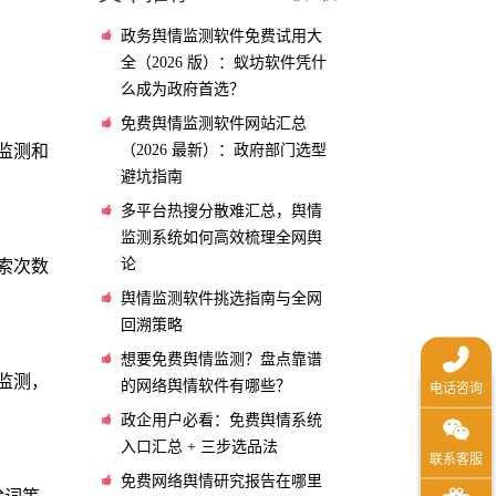
政务舆情监测软件免费试用大
全（2026 版）：蚁坊软件凭什
么成为政府首选？
免费舆情监测软件网站汇总
监测和
（2026 最新）：政府部门选型
避坑指南
多平台热搜分散难汇总，舆情
监测系统如何高效梳理全网舆
论
索次数
舆情监测软件挑选指南与全网
回溯策略
想要免费舆情监测？盘点靠谱
监测，
的网络舆情软件有哪些？
政企用户必看：免费舆情系统
入口汇总 + 三步选品法
免费网络舆情研究报告在哪里