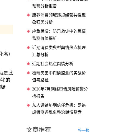
预警分析报告
康养消费领域违规经营共性现
象归类分析
应急舆情：防汛救灾中的舆情
监测价值探析
近期消费类典型舆情热点梳理
化名）
汇总分析
近期社会热点舆情分析
就是此
极端灾害中舆情监测的实战价
野猪的
值与路径
嫌疑
2026年7月网络舆情风险预警分
析报告
从人设铺垫到信任危机：网络
虚假测评乱象整治舆情复盘
文章推荐
换一换