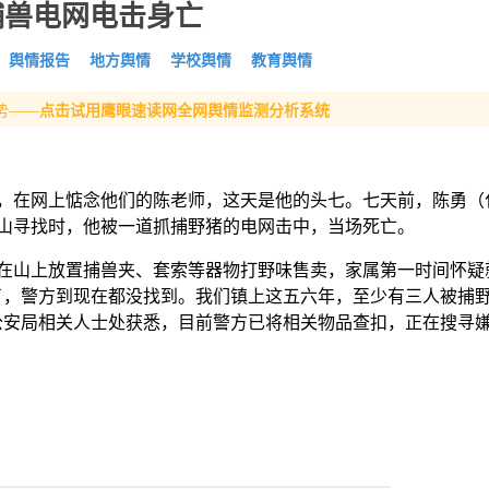
捕兽电网电击身亡
舆情报告
地方舆情
学校舆情
教育舆情
势——
点击试用鹰眼速读网全网舆情监测分析系统
友，在网上惦念他们的陈老师，这天是他的头七。七天前，陈勇（
山寻找时，他被一道抓捕野猪的电网击中，当场死亡。
在山上放置捕兽夹、套索等器物打野味售卖，家属第一时间怀疑
了，警方到现在都没找到。我们镇上这五六年，至少有三人被捕
县公安局相关人士处获悉，目前警方已将相关物品查扣，正在搜寻