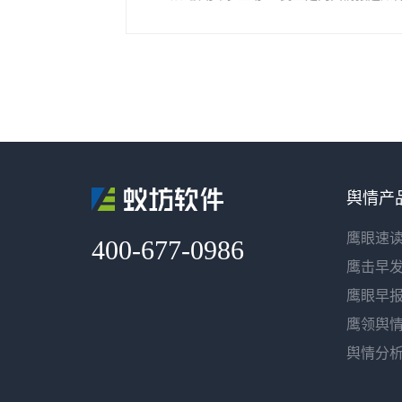
舆情产
鹰眼速
400-677-0986
鹰击早
鹰眼早
鹰领舆
舆情分