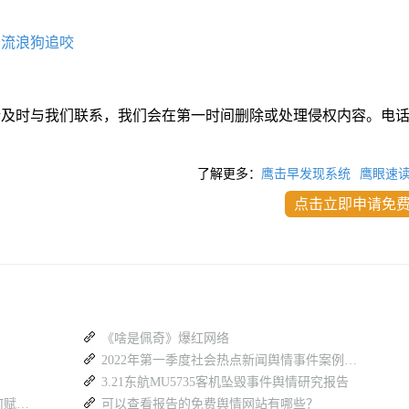
条流浪狗追咬
请及时与我们联系，我们会在第一时间删除或处理侵权内容。电
了解更多：
鹰击早发现系统
鹰眼速
点击立即申请免
《啥是佩奇》爆红网络
2022年第一季度社会热点新闻舆情事件案例合集报告
3.21东航MU5735客机坠毁事件舆情研究报告
从“被动”到“主动”：民生定向舆情报送如何赋能基层治理？
可以查看报告的免费舆情网站有哪些？