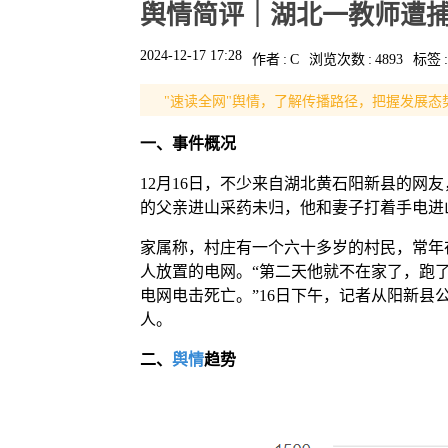
舆情简评｜湖北一教师遭
2024-12-17 17:28
作者
:
C
浏览次数
:
4893
标签
:
"速读全网"舆情，了解传播路径，把握发展态
一、
事件概况
12月16日，不少来自湖北黄石阳新县的网
的父亲进山采药未归，他和妻子打着手电进
家属称，村庄有一个六十多岁的村民，常年
人放置的电网。“第二天他就不在家了，跑
电网电击死亡。”16日下午，记者从阳新
人。
二、
舆情
趋势