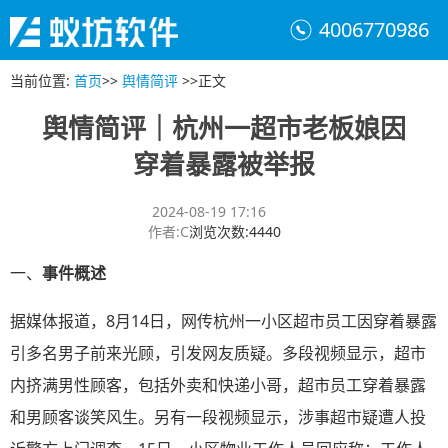
4006770986
当前位置
:
首页
>>
舆情简评
>>
正文
舆情简评｜杭州一超市老板娘因
穿着暴露被举报
2024-08-19 17:16
作者
:
C
浏览次数
:
4440
一、
事件概述
据媒体报道，8月14日，网传杭州一小区超市员工因穿着暴露
引多名男子前来光顾，引发网友质疑。多段视频显示，超市
内挤满男性顾客，包括外卖和快递小哥，超市员工穿着暴露
和男顾客谈笑风生。另有一段视频显示，涉事超市疑遭人投