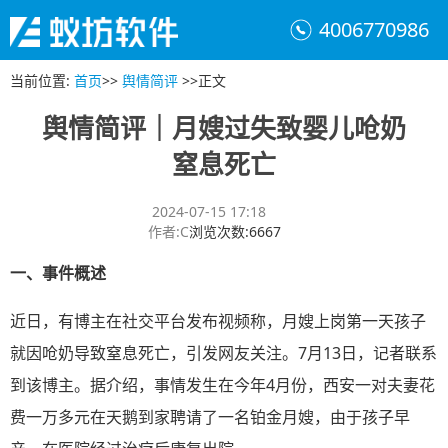
4006770986
当前位置
:
首页
>>
舆情简评
>>
正文
舆情简评｜月嫂过失致婴儿呛奶
窒息死亡
2024-07-15 17:18
作者
:
C
浏览次数
:
6667
一、
事件概述
近日，有博主在社交平台发布视频称，月嫂上岗第一天孩子
就因呛奶导致窒息死亡，引发网友关注。7月13日，记者联系
到该博主。据介绍，事情发生在今年4月份，西安一对夫妻花
费一万多元在天鹅到家聘请了一名铂金月嫂，由于孩子早