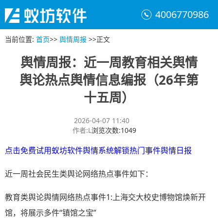
4006770986
当前位置
:
首页
>>
舆情周报
>>
正文
舆情周报：近一周教育相关舆情
舆论热点舆情信息编报（26年第
十五周）
2026-04-07 11:40
作者
:
L
浏览次数
:
1049
点击免费试用蚁坊软件舆情系统解锁热门事件舆情日报
近一周社会民生类舆论网络热点事件如下：
教育类舆论舆情网络热点事件1:上海交大校史博物馆焕新开
馆，将展示多件“镇馆之宝”