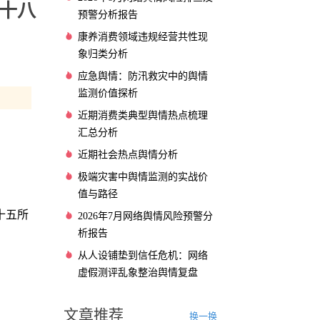
十八
预警分析报告
康养消费领域违规经营共性现
象归类分析
应急舆情：防汛救灾中的舆情
监测价值探析
近期消费类典型舆情热点梳理
汇总分析
近期社会热点舆情分析
极端灾害中舆情监测的实战价
值与路径
十五所
2026年7月网络舆情风险预警分
析报告
从人设铺垫到信任危机：网络
虚假测评乱象整治舆情复盘
文章推荐
换一换