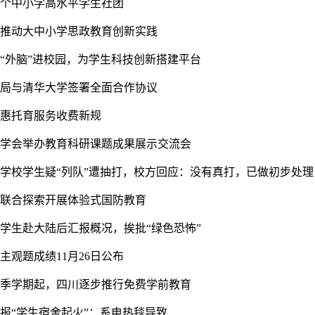
7个中小学高水平学生社团
力推动大中小学思政教育创新实践
请“外脑”进校园，为学生科技创新搭建平台
物局与清华大学签署全面合作协议
普惠托育服务收费新规
育学会举办教育科研课题成果展示交流会
一学校学生疑“列队”遭抽打，校方回应：没有真打，已做初步处理
地联合探索开展体验式国防教育
求学生赴大陆后汇报概况，挨批“绿色恐怖”
考主观题成绩11月26日公布
年秋季学期起，四川逐步推行免费学前教育
通报“学生宿舍起火”：系电热毯导致