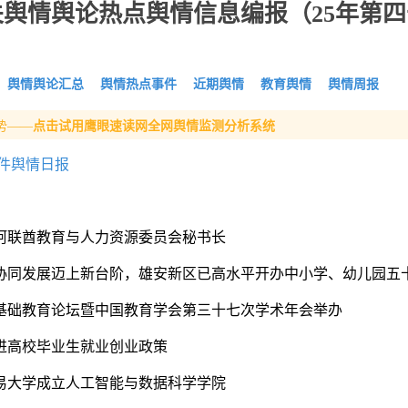
舆情舆论热点舆情信息编报（25年第四
舆情舆论汇总
舆情热点事件
近期舆情
教育舆情
舆情周报
势——
点击试用鹰眼速读网全网舆情监测分析系统
件舆情日报
见阿联酋教育与人力资源委员会秘书长
育协同发展迈上新台阶，雄安新区已高水平开办中小学、幼儿园五
国基础教育论坛暨中国教育学会第三十七次学术年会举办
进高校毕业生就业创业政策
贸易大学成立人工智能与数据科学学院