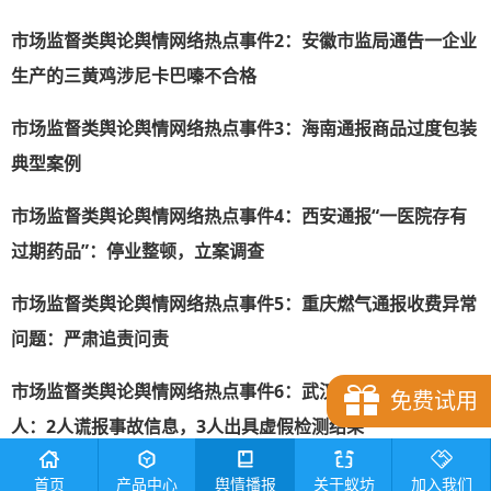
市场监督类舆论舆情网络热点事件
2
：安徽市监局通告一企业
生产的三黄鸡涉尼卡巴嗪不合格
市场监督类舆论舆情网络热点事件
3
：海南通报商品过度包装
典型案例
市场监督类舆论舆情网络热点事件
4
：西安通报“一医院存有
过期药品”：停业整顿，立案调查
市场监督类舆论舆情网络热点事件
5
：重庆燃气通报收费异常
问题：严肃追责问责
市场监督类舆论舆情网络热点事件
6
：武汉铁路监管局处罚5
免费试用
人：2人谎报事故信息，3人出具虚假检测结果
市场监督类舆论舆情网络热点事件
7
：青海发布价格违法典型
首页
产品中心
舆情播报
关于蚁坊
加入我们